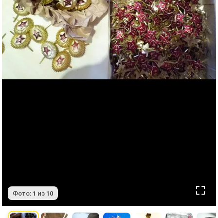
Фото:
1
из
10