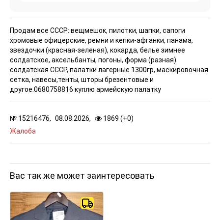
Продам все СССР: вещмешок, пилотки, шапки, сапоги
хромовые офицерские, ремни и кепки-афганки, панама,
звездочки (красная-зеленая), кокарда, белье зимнее
солдатское, аксельбанты, погоны, форма (разная)
солдатская СССР, палатки лагерные 1300гр, маскировочная
сетка, навесы,тенты, шторы брезентовые и
другое.0680758816 куплю армейскую палатку
№
15216476,
08.08.2026,
1869 (
+
0
)
Жалоба
Вас так же может заинтересовать