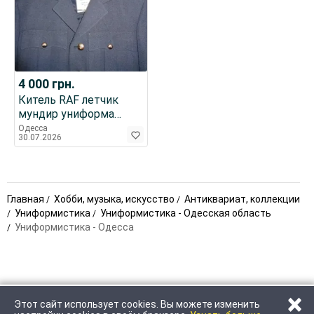
4 000
грн.
Китель RAF летчик
мундир униформа
авиация принц Гарри
Одесса
30.07.2026
Англия
Главная
Хобби, музыка, искусство
Антиквариат, коллекции
Униформистика
Униформистика - Одесская область
Униформистика - Одесса
×
Этот сайт использует cookies. Вы можете изменить
ПОЗВОНИТЬ
НАПИСАТЬ