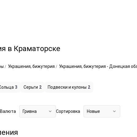
ия в Краматорске
ры
Украшения, бижутерия
Украшения, бижутерия - Донецкая о
Кольца
3
Серьги
2
Подвески и кулоны
2
Валюта
Гривна
Сортировка
Новые
ления