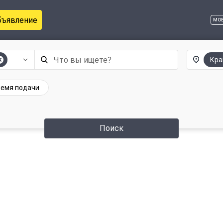
бъявление
мо
Кра
емя подачи
Поиск