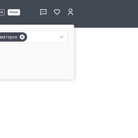
ва
язык
маторск