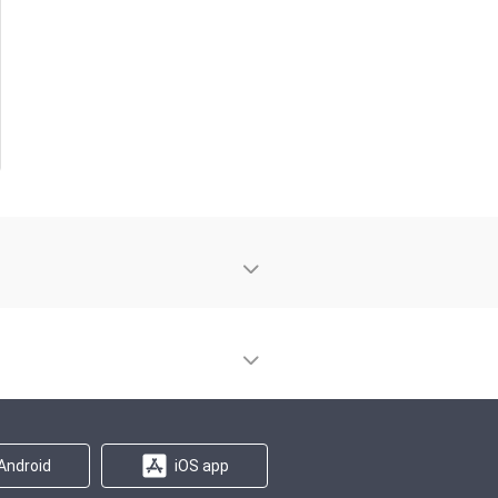
Android
iOS app