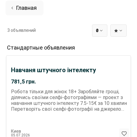
Главная
3 объявлений
₴
Стандартные объявления
Навчаня штучного інтелекту
781,5
грн.
Робота тільки для жінок 18+ Заробляйте гроші,
ділячись своїми селфі-фотографіями — проект з
навчання штучного інтелекту 7.5-15€ за 10 хвилин
Перетворіть свої селфі-фотографії на джерело
доходу, допомагаючи навчати системи штучного
інтелекту нового покоління. Як це працює:
Створіть безкоштовний обліковий запис
Киев
Завантажте фотографії, якими ви готові
05.07.2026