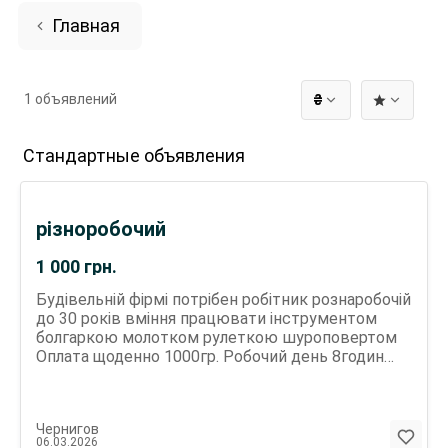
Главная
1 объявлений
₴
Стандартные объявления
різноробочий
1 000
грн.
Будівельній фірмі потрібен робітник рознаробочій
до 30 років вміння працювати інструментом
болгаркою молотком рулеткою шуроповертом
Оплата щоденно 1000гр. Робочий день 8годин
Розрахунок кожного дня. Робота не важка Пиючім
прохання не турбувати!! Гнучкий графік по
домовленості.
Чернигов
06.03.2026