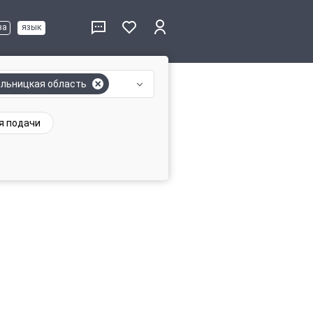
ва
язык
льницкая область
я подачи