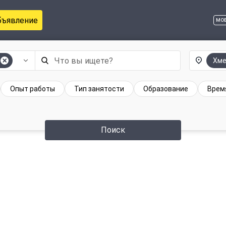
бъявление
мо
Хме
Опыт работы
Тип занятости
Образование
Врем
Поиск