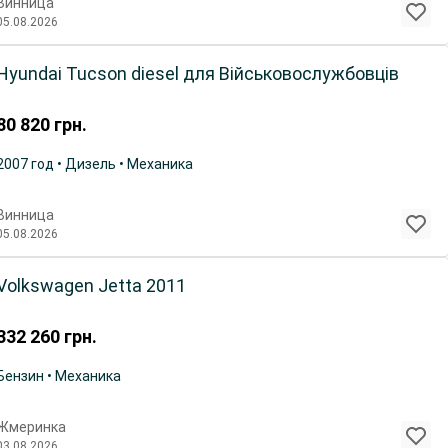
Винница
05.08.2026
Hyundai Tucson diesel для Військовослужбовців
80 820
грн.
2007 год • Дизель • Механика
Винница
05.08.2026
Volkswagen Jetta 2011
332 260
грн.
Бензин • Механика
Жмеринка
03.08.2026