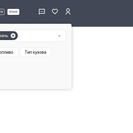
ва
язык
вань
опливо
Тип кузова