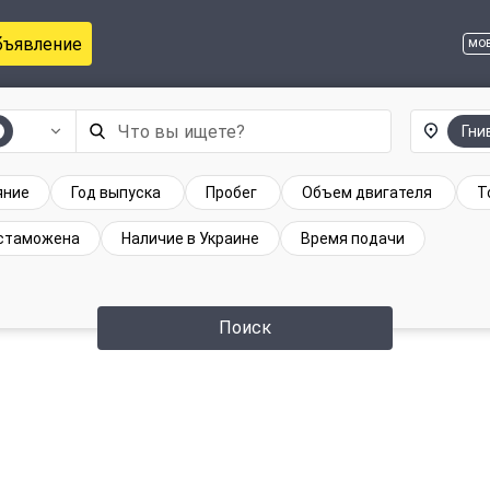
бъявление
мо
Гни
яние
Год выпуска
Пробег
Объем двигателя
Т
стаможена
Наличие в Украине
Время подачи
Поиск