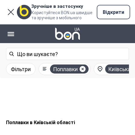
Зручніше в застосунку
Відкрити
Користуйтеся BON.ua швидше
та зручніше з мобільного
Фільтри
Поплавки
Київська 
Поплавки в Київській області