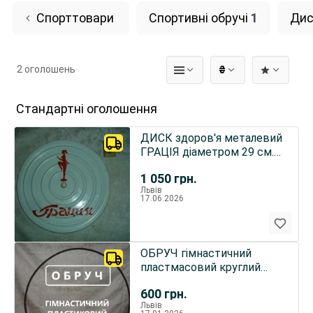
Спорттовари
Спортивні обручі
1
Дис
2 оголошень
₴
Стандартні оголошення
ДИСК здоров'я металевий
ГРАЦІЯ діаметром 29 см.
Б/в.
1 050
грн.
Львів
17.06.2026
ОБРУЧ гімнастичний
пластмасовий круглий
діаметром 93 см. Б/в.
600
грн.
Львів