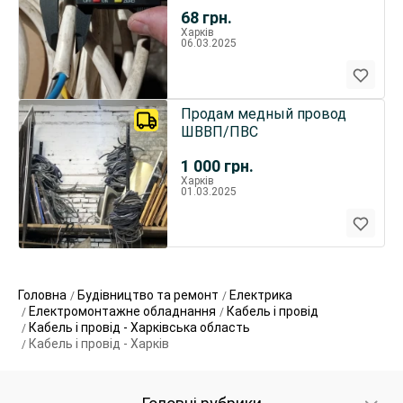
був.залишився після
68
грн.
будівництваза
Харків
06.03.2025
Продам медный провод
ШВВП/ПВС
1 000
грн.
Харків
01.03.2025
Головна
Будівництво та ремонт
Електрика
Електромонтажне обладнання
Кабель і провід
Кабель і провід - Харківська область
Кабель і провід - Харків