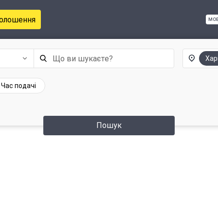
голошення
мо
Хар
Час подачі
Пошук