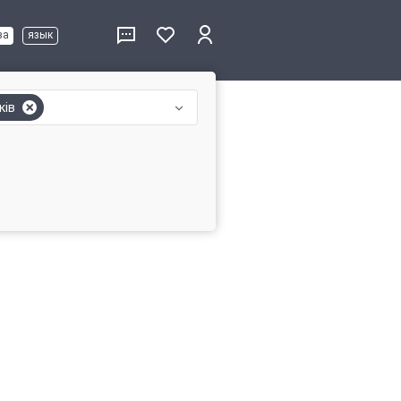
ва
язык
ків