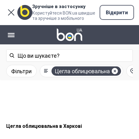
Зручніше в застосунку
Відкрити
Користуйтеся BON.ua швидше
та зручніше з мобільного
Фільтри
Цегла облицювальна
Цегла облицювальна в Харкові