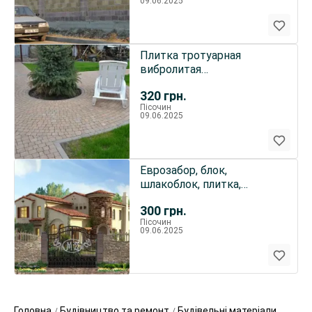
09.06.2025
Плитка тротуарная
вибролитая
сухопрессованная в
320
грн.
харькове
Пісочин
09.06.2025
Еврозабор, блок,
шлакоблок, плитка,
ворота, кольца ж/б
300
грн.
Пісочин
09.06.2025
Головна
Будівництво та ремонт
Будівельні матеріали