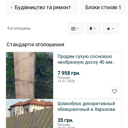
Будівництво та ремонт
Блоки стінові
1
4 оголошень
₴
Стандартні оголошення
Продам сухую сосновую
необрезную доску 40 мм,
1.336 м.куб., 156 п.м.
7 958
грн.
Пісочин
16.07.2026
Шлакоблок декоративный
облицовочный в Харькове
35
грн.
Пісочин