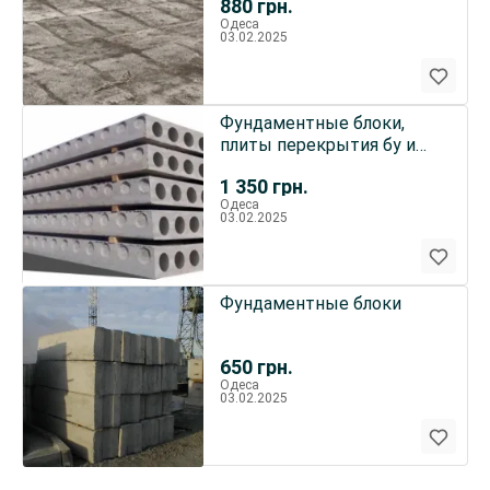
880
грн.
Одеса
03.02.2025
Фундаментные блоки,
плиты перекрытия бу и
другие ЖБИ в
1 350
грн.
ассортименте!
Одеса
03.02.2025
Фундаментные блоки
650
грн.
Одеса
03.02.2025