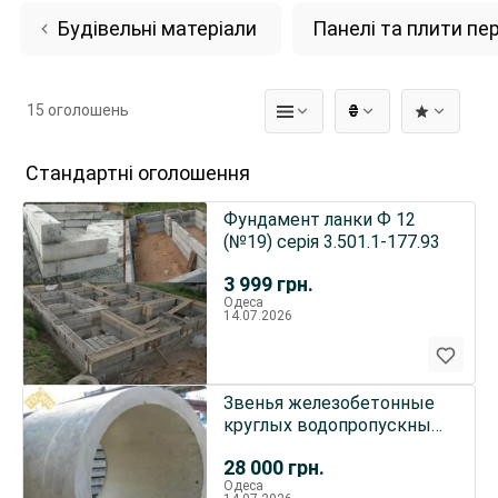
Будівельні матеріали
Панелі та плити пе
15 оголошень
₴
Стандартні оголошення
Фундамент ланки Ф 12
(№19) серія 3.501.1-177.93
3 999
грн.
Одеса
14.07.2026
Звенья железобетонные
круглых водопропускных
труб с плоским опиранием
28 000
грн.
Одеса