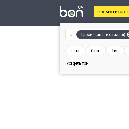
Розмістити о
Троси (канати сталеві)
Ціна
Стан
Тип
Усі фільтри