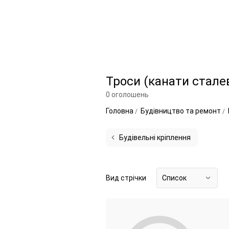
Троси (канати сталев
0 оголошень
Головна
Будівництво та ремонт
Будівельні кріплення
Вид стрічки
Список