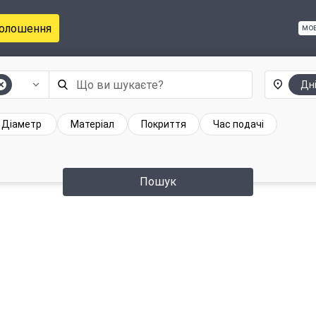
голошення
мо
Дн
Діаметр
Матеріал
Покриття
Час подачі
Пошук