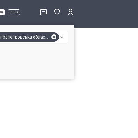
ва
язык
іпропетровська область