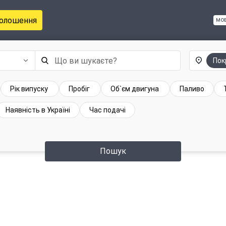
голошення
мо
Пок
Рік випуску
Пробіг
Об`єм двигуна
Паливо
Наявність в Україні
Час подачі
Пошук