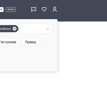
ва
язык
ровськ
Тип кузова
Привід