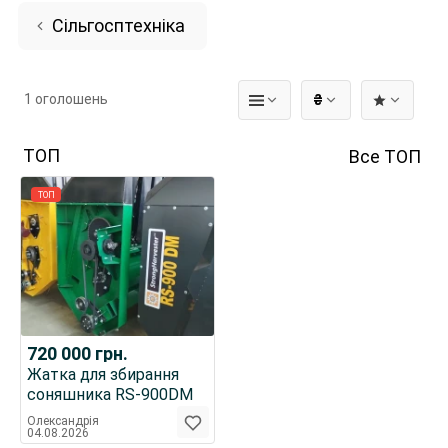
Сільгосптехніка
1 оголошень
₴
ТОП
Все ТОП
ТОП
720 000
грн.
Жатка для збирання
соняшника RS-900DM
Олександрія
04.08.2026