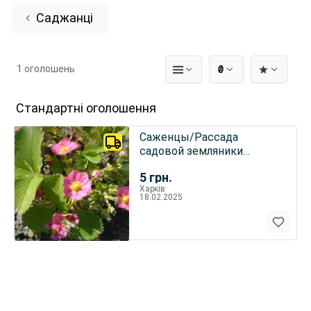
Саджанці
1 оголошень
₴
Стандартні оголошення
Саженцы/Рассада
садовой земляники
(клубника) - Аня, Флорида
5
грн.
Бьюти и др
Харків
18.02.2025