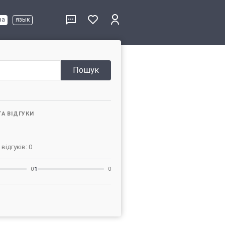
ва
язык
Пошук
ТА ВІДГУКИ
 відгуків: 0
0
1
0