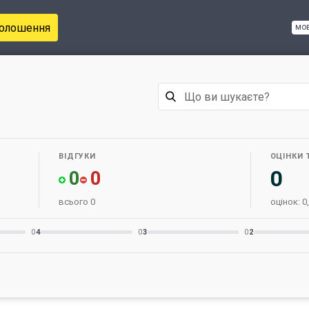
голошення
мо
ВІДГУКИ
ОЦІНКИ 
0
0
0
всього 0
оцінок: 0,
0
4
0
3
0
2