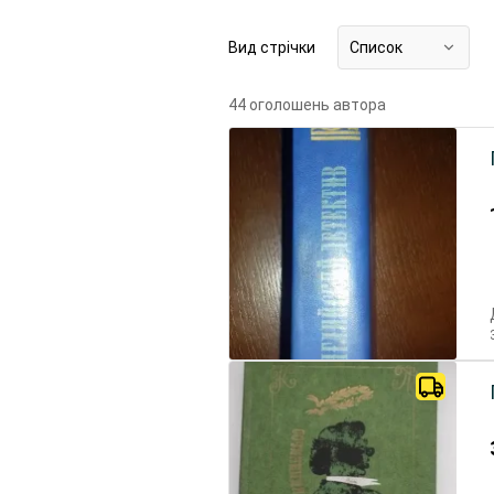
Вид стрічки
Список
44 оголошень автора