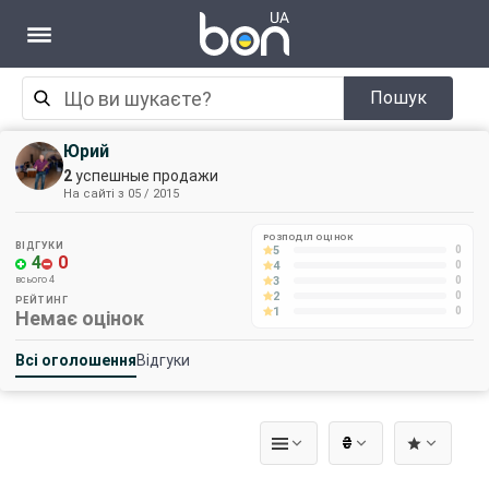
Пошук
Юрий
2
успешные продажи
На сайті з 05 / 2015
РОЗПОДІЛ ОЦІНОК
ВІДГУКИ
5
0
4
0
4
0
3
всього 4
0
2
0
РЕЙТИНГ
1
0
Немає оцінок
Всі оголошення
Відгуки
₴