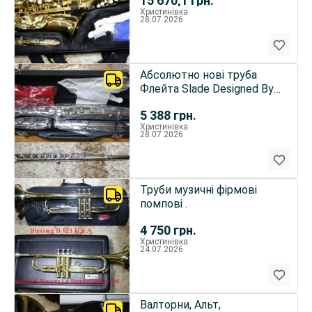
15 670,1
грн.
Христинівка
28.07.2026
Абсолютно нові труба
Флейта Slade Designed By
Usa .
5 388
грн.
Христинівка
28.07.2026
Труби музичні фірмові
помпові .
4 750
грн.
Христинівка
24.07.2026
Валторни, Альт,