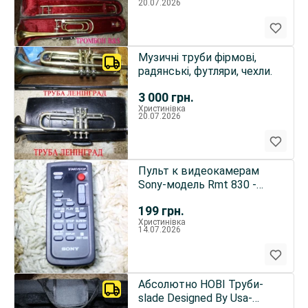
20.07.2026
Музичні труби фірмові,
радянські, футляри, чехли.
3 000
грн.
Христинівка
20.07.2026
Пульт к видеокамерам
Sony-модель Rmt 830 -
оригинал
199
грн.
Христинівка
14.07.2026
Абсолютно НОВІ Труби-
slade Designed By Usa-