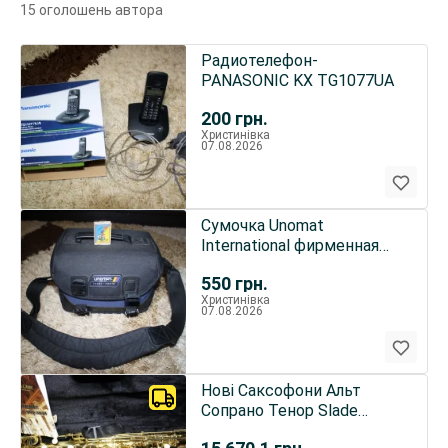
15 оголошень автора
Радиотелефон-
PANASONIC KX TG1077UA
200
грн.
Христинівка
07.08.2026
Сумочка Unomat
International фирменная
для видео и фототехники
550
грн.
Христинівка
07.08.2026
Нові Саксофони Альт
Сопрано Тенор Slade
Designed Usa труба та інші.