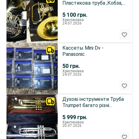
Пластикова труба ,Кобза,
Бандура,музичні труби
5 100
грн.
різні .
Христинівка
24.07.2026
Кассеты Mini Dv -
Panasonic .
50
грн.
Христинівка
24.07.2026
Духові інструменти Труба
Trumpet багато різні
фірмові .
5 999
грн.
Христинівка
20.07.2026