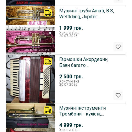
Музичні труби Amati, B S,
Weltklang, Jupiter,
Мундштуки .
1 999
грн.
Христинівка
20.07.2026
Гармошки Акордеони,
Баян багато
Марічка,Білорусь, і
2 500
грн.
ін.гарний стан.
Христинівка
20.07.2026
Музичні інструменти
Тромбони - кулісні,
помпові Труба багато
4 999
грн.
фірмові
Христинівка