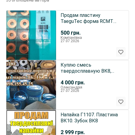
55 оголошень автора
Продам пластину
TaeguTec форма RCMT
2507MO-MT TT812
500
грн.
Компаніївка
27.07.2026
Куплю смесь
твердосплавную ВК8,
порошок победитовый
4 000
грн.
Т5К10, Т15К6, Т30К
Олександрія
27.07.2026
Напайка Г1107. Пластина
ВК10. Зубок ВК8
2 999
грн.