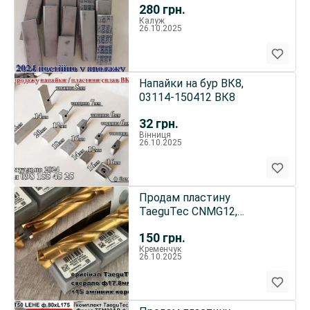
280
грн.
Калуж
26.10.2025
Напайки на бур ВК8,
03114-150412 ВК8
32
грн.
Вінниця
26.10.2025
Продам пластину
TaeguTec CNMG12,
TCMT16, TDC2, TNMG16
150
грн.
Кременчук
26.10.2025