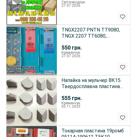
Світловодськ
27.07.2026
TNGX2207 PNTN TT9080,
TNGX 2207 TT6080,
пластини TaeguTec
550
грн.
Кременчук
27.07.2026
Напайка на мульчер ВК15.
Твердосплавна пластина
ВК15 для мульчера
555
грн.
Кременчук
05.11.2025
Токарная пластина 19ромб
05114-190612 Т5К10