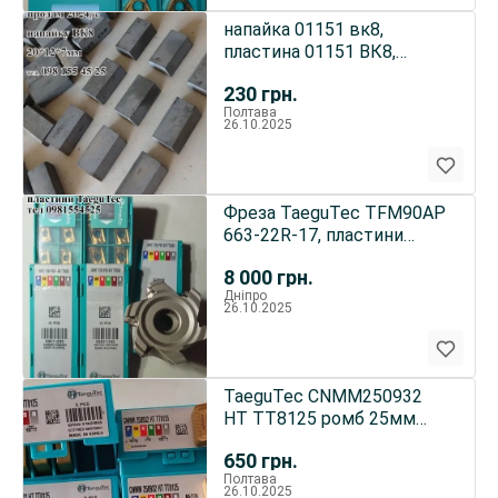
напайка 01151 вк8,
пластина 01151 ВК8,
напайка на бур ВК8
230
грн.
Полтава
26.10.2025
Фреза TaeguTec TFM90AP
663-22R-17, пластини
APKT1705 per em TT9080
8 000
грн.
Дніпро
26.10.2025
TaeguTec CNMM250932
HT TT8125 ромб 25мм
CNMM 250932
650
грн.
Полтава
26.10.2025