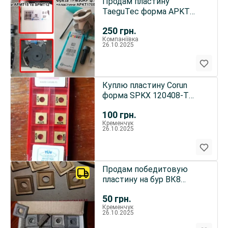
Продам пластину
TaeguTec форма APKT
170532
250
грн.
Компаніївка
26.10.2025
Куплю пластину Corun
форма SPKX 120408-T
4025 P25
100
грн.
Кременчук
26.10.2025
Продам победитовую
пластину на бур ВК8
квадрат 19х19мм,
50
грн.
16х16мм
Кременчук
26.10.2025