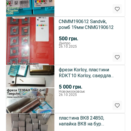
CNMM190612 Sandvik,
ромб 19мм CNMG190612
500
грн.
Дніпро
26.10.2025
фрези Korloy, пластини
RDKT10 Korloy, свердла
Korloy, FMRM4042 фреза
5 000
грн.
Новомосковськ
26.10.2025
пластина ВК8 24850,
напайка ВК8 на бур
45х14х5мм