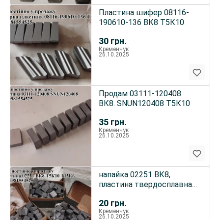
Пластина шифер 08116-
190610-136 ВК8 Т5К10
30
грн.
Кременчук
26.10.2025
Продам 03111-120408
ВК8. SNUN120408 Т5К10
35
грн.
Кременчук
26.10.2025
напайка 02251 ВК8,
пластина твердосплавна
02251 Т5К10, Т15К6
20
грн.
Кременчук
26.10.2025