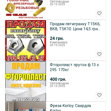
Світловодськ
26.10.2025
Продам пятигранку Т15К6,
ВК8, Т5К10. Цена 14,5 грн/
шт
24
грн.
Компаніївка
26.10.2025
Фторопласт пруток ф.13 х
295. 170кг
400
грн.
Світловодськ
26.10.2025
Фреза Korloy. Свердла
Korloy