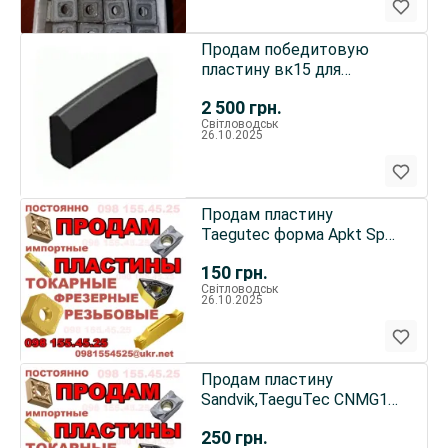
Продам победитовую
пластину вк15 для
обработки камня, на
2 500
грн.
камнекол
Світловодськ
26.10.2025
Продам пластину
Taegutec форма Apkt Spmt
Snmm Cnmg Tdc2 TT9030
150
грн.
Світловодськ
26.10.2025
Продам пластину
Sandvik,TaeguTec CNMG12,
SNMX, TCMT16, R390-11
250
грн.