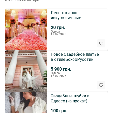
6 оголошень автора
Лепестки роз
искусственные
20
грн.
Одеса
17.07.2026
Новое Свадебное платье
в стилеБохо&Русстик
5 900
грн.
Одеса
17.07.2026
Свадебные шубки в
Одессе (на прокат)
100
грн.