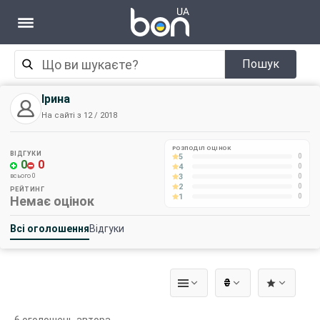
Пошук
Ірина
На сайті з 12 / 2018
РОЗПОДІЛ ОЦІНОК
ВІДГУКИ
5
0
0
0
4
0
3
всього 0
0
2
0
РЕЙТИНГ
1
0
Немає оцінок
Всі оголошення
Відгуки
₴