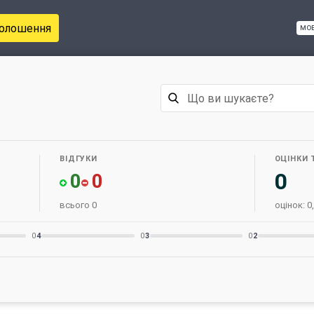
голошення
мо
ВІДГУКИ
ОЦІНКИ 
0
0
0
всього 0
оцінок: 0,
0
4
0
3
0
2