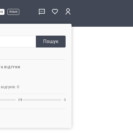
ва
язык
Пошук
ТА ВІДГУКИ
 відгуків: 0
0
1
0