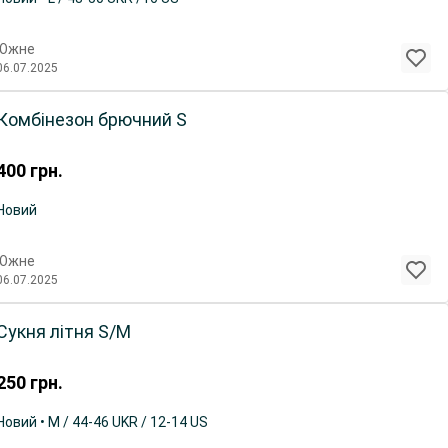
Южне
06.07.2025
Комбінезон брючний S
400
грн.
Новий
Южне
06.07.2025
Сукня літня S/M
250
грн.
Новий • M / 44-46 UKR / 12-14 US