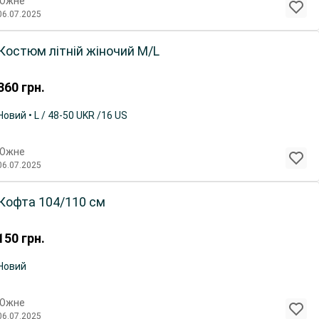
Южне
06.07.2025
Костюм літній жіночий M/L
360
грн.
Новий • L / 48-50 UKR /16 US
Южне
06.07.2025
Кофта 104/110 см
150
грн.
Новий
Южне
06.07.2025