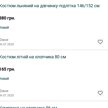
Костюм льняний на дівчинку-підлітка 146/152 см
380
грн.
Новий
Южне
06.07.2025
Костюм літній на хлопчика 80 см
165
грн.
Новий
Южне
06.07.2025
Комплект на хлопчика 56 см