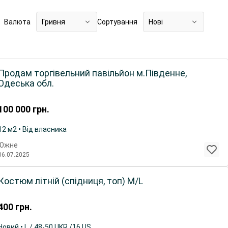
Валюта
Гривня
Сортування
Нові
Продам торгівельний павільйон м.Південне,
Одеська обл.
100 000
грн.
12 м2 • Від власника
Южне
06.07.2025
Костюм літній (спідниця, топ) M/L
400
грн.
Новий • L / 48-50 UKR /16 US