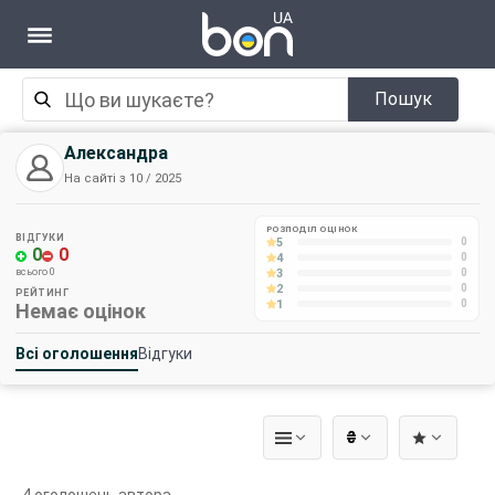
Пошук
Александра
На сайті з 10 / 2025
РОЗПОДІЛ ОЦІНОК
ВІДГУКИ
5
0
0
0
4
0
3
всього 0
0
2
0
РЕЙТИНГ
1
0
Немає оцінок
Всі оголошення
Відгуки
₴