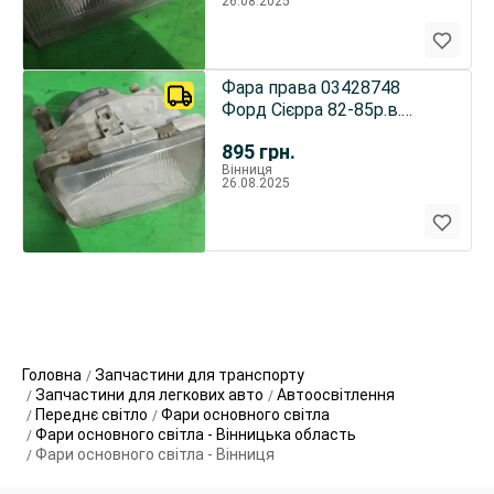
26.08.2025
Фара права 03428748
Форд Сієрра 82-85р.в.
83bg-13n114-ma
895
грн.
Вінниця
26.08.2025
Головна
Запчастини для транспорту
Запчастини для легкових авто
Автоосвітлення
Переднє світло
Фари основного світла
Фари основного світла - Вінницька область
Фари основного світла - Вінниця