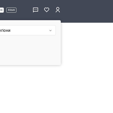
ва
язык
егіони