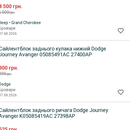
4 500
грн.
6 000
грн.
Jeep • Grand Cherokee
Бровари
07.08.2026
Сайлентблок заднього кулака нижній Dodge
Journey Avanger 05085491AC 27400AP
300
грн.
399
грн.
Dodge
Бровари
07.08.2026
Сайлентблок заднього ричага Dodge Journey
Avanger K05085419AC 27398AP
525
грн.