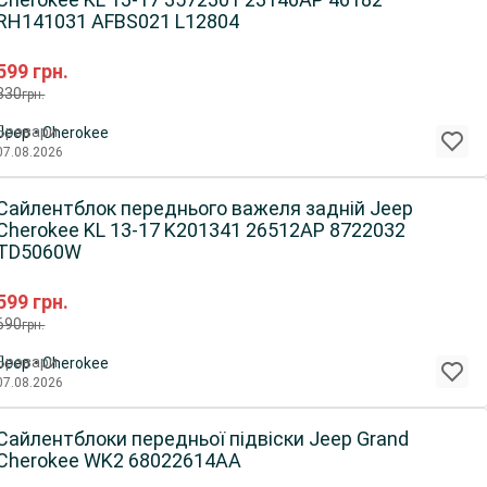
RH141031 AFBS021 L12804
599
грн.
830
грн.
Бровари
Jeep • Cherokee
07.08.2026
Сайлентблок переднього важеля задній Jeep
Cherokee KL 13-17 K201341 26512AP 8722032
TD5060W
599
грн.
690
грн.
Бровари
Jeep • Cherokee
07.08.2026
Сайлентблоки передньої підвіски Jeep Grand
Cherokee WK2 68022614AA