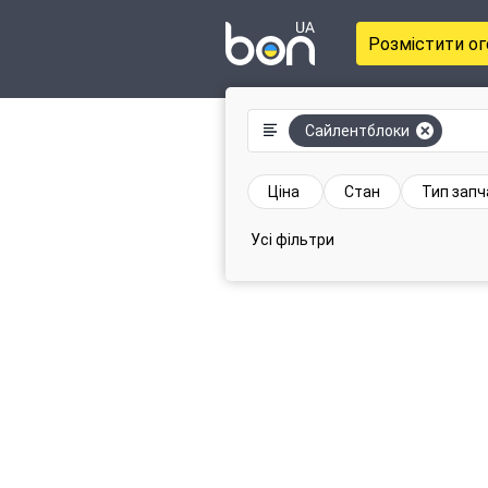
Розмістити о
Сайлентблоки
Ціна
Стан
Тип зап
Усі фільтри