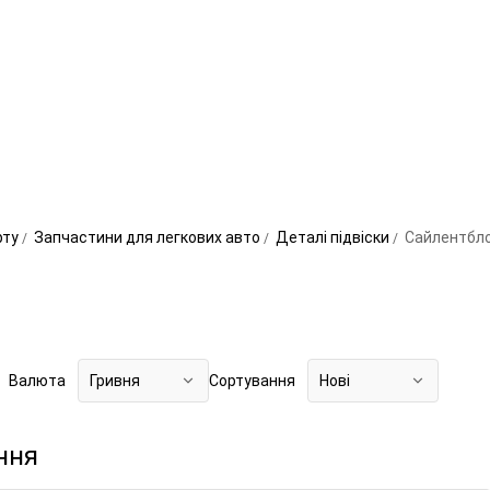
рту
Запчастини для легкових авто
Деталі підвіски
Сайлентбл
Валюта
Гривня
Сортування
Нові
ння