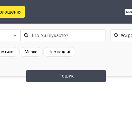
голошення
мо
Усі р
частини
Марка
Час подачі
Пошук