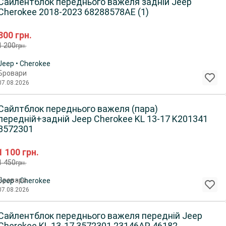
Сайлентблок переднього важеля задній Jeep
Cherokee 2018-2023 68288578AE (1)
800
грн.
1 200
грн.
Jeep • Cherokee
Бровари
07.08.2026
Сайлтблок переднього важеля (пара)
передній+задній Jeep Cherokee KL 13-17 K201341
3572301
1 100
грн.
1 450
грн.
Бровари
Jeep • Cherokee
07.08.2026
Сайлентблок переднього важеля передній Jeep
Cherokee KL 13-17 3572301 23146AP 46182