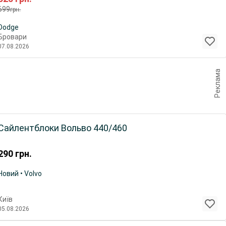
699
грн.
Dodge
Бровари
07.08.2026
Реклама
Сайлентблоки Вольво 440/460
290
грн.
Новий • Volvo
Київ
05.08.2026