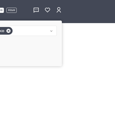
ва
язык
ків