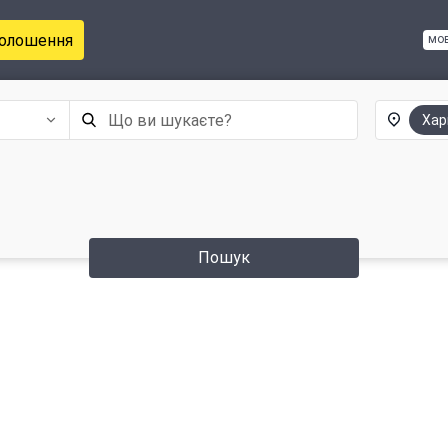
голошення
мо
Хар
Пошук