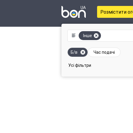
Розмістити о
Інше
Б/в
Час подачі
Усі фільтри