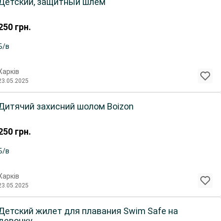
Детский, защитный шлем
250
грн.
Б/в
Харків
23.05.2025
Дитячий захисний шолом Boіzon
250
грн.
Б/в
Харків
23.05.2025
Детский жилет для плавания Swim Safe на
девочку