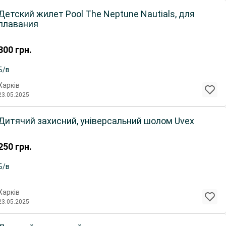
Детский жилет Pool The Neptune Nautials, для
плавания
300
грн.
Б/в
Харків
23.05.2025
Дитячий захисний, універсальний шолом Uvex
250
грн.
Б/в
Харків
23.05.2025