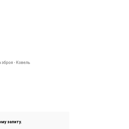
 зброя - Ковель
ому запиту.