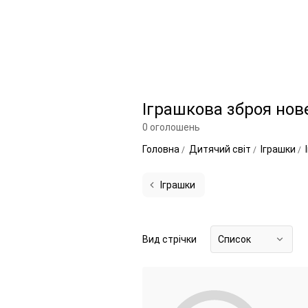
Іграшкова зброя нове
0 оголошень
Головна
Дитячий світ
Іграшки
Іграшки
Вид стрічки
Список