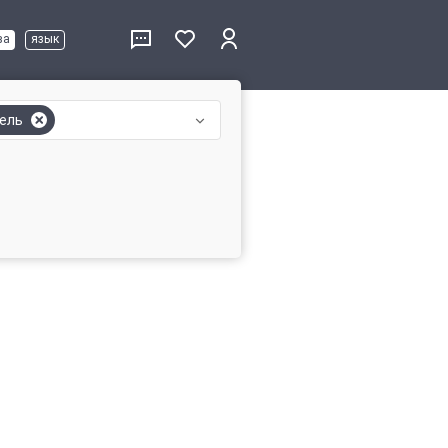
ва
язык
ель