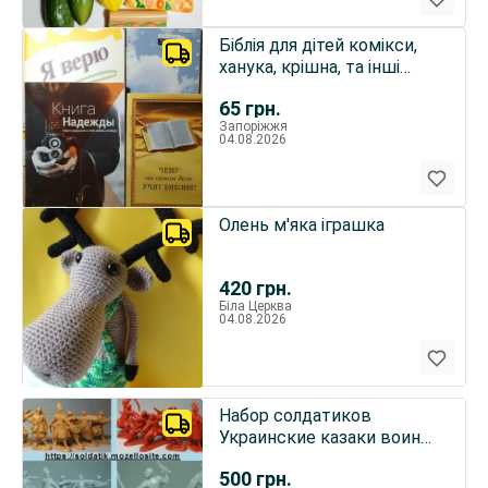
Біблія для дітей комікси,
ханука, крішна, та інші
подібні книжки
65
грн.
Запоріжжя
04.08.2026
Олень м'яка іграшка
420
грн.
Біла Церква
04.08.2026
Набор солдатиков
Украинские казаки воины
8шт, игрушки подарки
500
грн.
детям