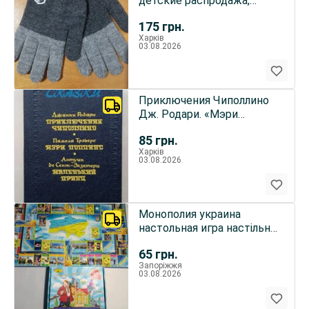
детские распродажа,
зима/осень черные,
175
грн.
Харків
03.08.2026
Приключения Чиполлино
Дж. Родари. «Мэри
Поппинс» п. Трэверс,
85
грн.
«Маленький принц» А.де
Харків
Сент-Экзюпери Изд. 1992
03.08.2026
г.
Монополия украина
настольная игра настільна
гра монопол Ua
65
грн.
Запоріжжя
03.08.2026