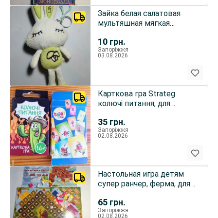
Зайка белая салатовая
мультяшная мягкая
игрушка брелок на
10
грн.
сумочку
Запоріжжя
03.08.2026
Карткова гра Strateg
колючі питання, для
подростков, карточная
35
грн.
игра пазл хеппи мил детям
Запоріжжя
02.08.2026
Настольная игра детям
супер ранчер, ферма, для
детей
65
грн.
Запоріжжя
02.08.2026