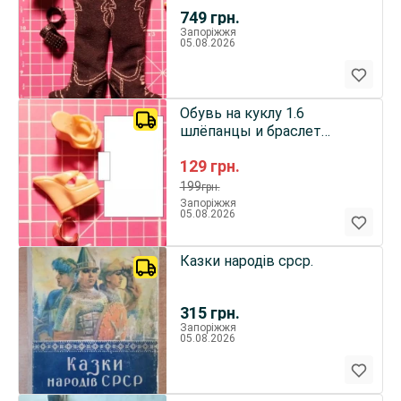
Nascar Barbie для 1.6 кукол
749
грн.
Запоріжжя
05.08.2026
Обувь на куклу 1.6
шлёпанцы и браслет
набор Integrity Toys ит
129
грн.
итбэ
199
грн.
Запоріжжя
05.08.2026
Казки народів срср.
315
грн.
Запоріжжя
05.08.2026