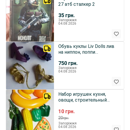
27 атб сталкер 2
35
грн.
Запоріжжя
04.08.2026
Обувь куклы Liv Dolls лив
на ниппон, поппи
поворотную стопу
750
грн.
коллекция
Запоріжжя
04.08.2026
Набор игрушек кухня,
овощи, строительный
инструмент, пластик, 26
10
грн.
штук
20
грн.
Запоріжжя
04.08.2026