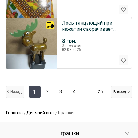
Лось танцующий при
нажатии сворачивает
ноги и голову, игрушка
8
грн.
пластик
Запоріжжя
02.08.2026
1
2
3
4
…
25
Назад
Вперед
Головна
Дитячий світ
Іграшки
Іграшки