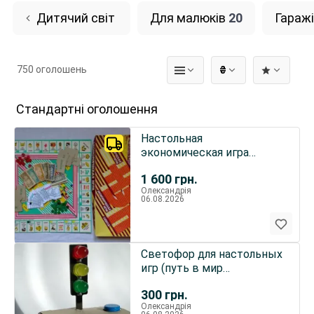
Дитячий світ
Для малюків
20
Гаражі
750 оголошень
₴
Стандартні оголошення
Настольная
экономическая игра
«НЭП» под заказ от
1 600
грн.
Олександрія
06.08.2026
Светофор для настольных
игр (путь в мир
микроконтроллеров и
300
грн.
программир
Олександрія