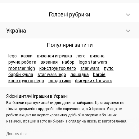
Головні рубрики
Україна
Популярні запити
lego
казки
вязаная игрушка
лего
вязана
ручна робота
вязаная
набор
lego star wars
monster high
конструктор лего
star wars
пупс
барби кукла
star wars lego
лошадка
barbie
конструктор lego
солдатики
фигурки star wars
Якісні дитячі іграшки в Україні
Всі батьки прагнуть знайти для дитини найкраще. Це стосується не
тільки предметів гардероба або харчування, а й іграшок. Якщо не
робити акцент на користь розвитку дрібної моторики або інших
навичок, іграшки варто вибирати з огляду на якість їх виготовлення.
Безліч цікавих варіантів зібрала на своїх сторінках BON.ua. Ви
Детальніше
знайдете пропозиції іграшок зарубіжних і місцевих виробників. У цій