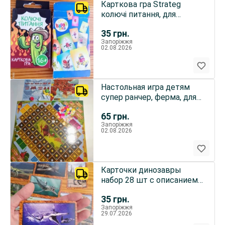
Карткова гра Strateg
колючі питання, для
подростков, карточная
35
грн.
игра пазл хеппи мил детям
Запоріжжя
02.08.2026
Настольная игра детям
супер ранчер, ферма, для
детей
65
грн.
Запоріжжя
02.08.2026
Карточки динозавры
набор 28 шт с описанием.
игра детям
35
грн.
Запоріжжя
29.07.2026