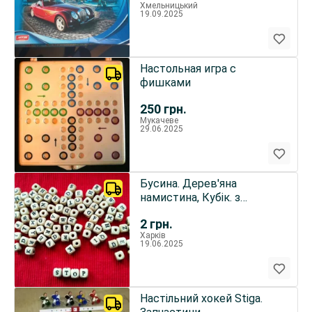
Хмельницький
19.09.2025
Настольная игра с
фишками
250
грн.
Мукачеве
29.06.2025
Бусина. Дерев'яна
намистина, Кубік. з
буквою, Алфавіт Англ.
2
грн.
10мм х
Харків
19.06.2025
Настільний хокей Stiga.