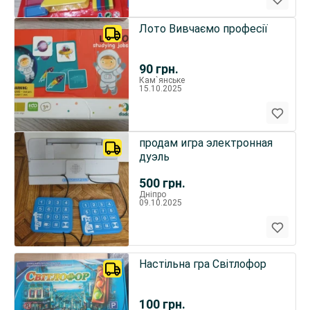
Лото Вивчаємо професії
90
грн.
Кам`янське
15.10.2025
продам игра электронная
дуэль
500
грн.
Дніпро
09.10.2025
Настільна гра Світлофор
100
грн.