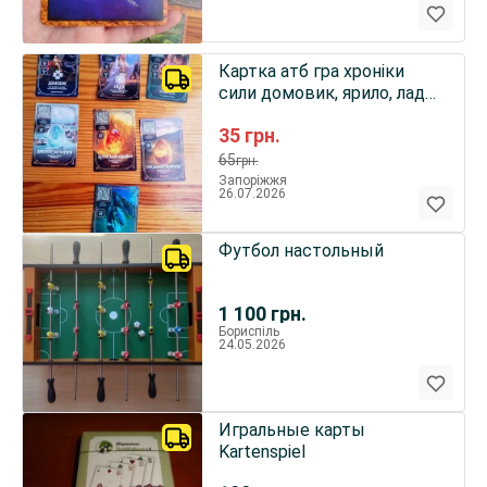
Картка атб гра хроніки
сили домовик, ярило, лада,
хортиця, каньйон, пороги,
35
грн.
гора
65
грн.
Запоріжжя
26.07.2026
Футбол настольный
1 100
грн.
Бориспіль
24.05.2026
Игральные карты
Kartenspiel