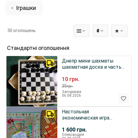
Іграшки
30 оголошень
₴
Стандартні оголошення
Днепр мини шахматы
шахматная доска и часть
фигурок магнит на
10
грн.
рукоделие
35
грн.
Запоріжжя
06.08.2026
Настольная
экономическая игра
«НЭП» под заказ от
1 600
грн.
Олександрія