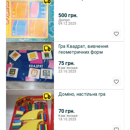
500
грн.
Дніпро
09.12.2025
Гра Квадрат, вивчення
геометричних форм
75
грн.
Кам`янське
23.10.2025
Доміно, настільна гра
70
грн.
Кам`янське
18.10.2025