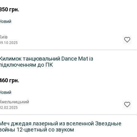
350
грн.
Новий
Київ
09.10.2025
Килимок танцювальний Dance Mat із
підключенням до ПК
460
грн.
Новий
Хмельницький
02.02.2025
Меч джедая лазерный из вселенной Звездные
войны 12-цветный со звуком