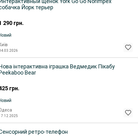
Интерактивный щенок York Go Go Norimpex
собачка Йорк терьер
1 290
грн.
Новий
Київ
04.03.2026
Нова інтерактивна іграшка Ведмедик Пікабу
Peekaboo Bear
425
грн.
Новий
Одеса
17.12.2025
Сенсорний ретро-телефон