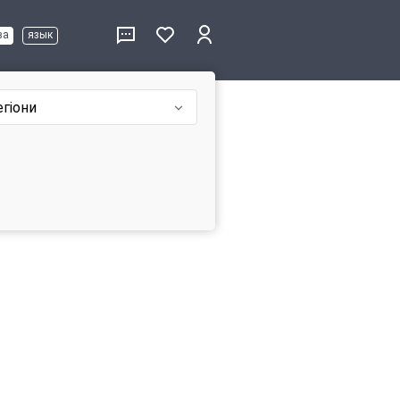
ва
язык
егіони