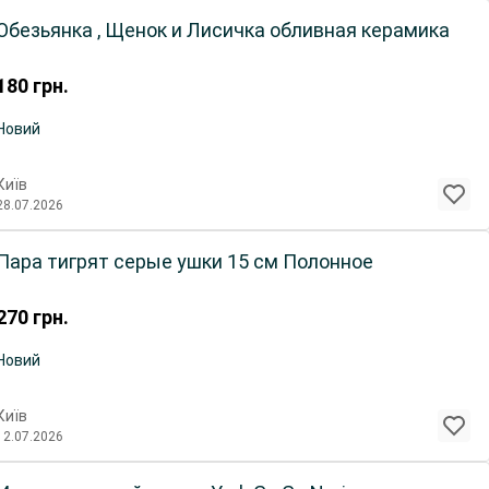
Обезьянка , Щенок и Лисичка обливная керамика
180
грн.
Новий
Київ
28.07.2026
Пара тигрят серые ушки 15 см Полонное
270
грн.
Новий
Київ
12.07.2026