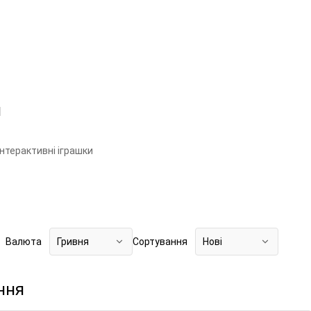
и
Інтерактивні іграшки
Валюта
Гривня
Сортування
Нові
ння