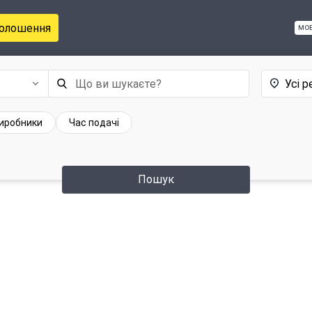
голошення
мо
Усі р
иробники
Час подачі
Пошук