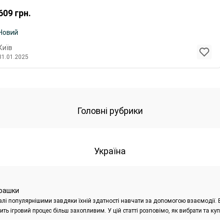
609
грн.
Новий
Київ
31.01.2025
Головні рубрики
Україна
грашки
далі популярнішими завдяки їхній здатності навчати за допомогою взаємодії. 
ь ігровий процес більш захопливим. У цій статті розповімо, як вибрати та куп