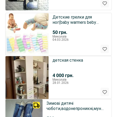
Детские грелки для
ног(baby warmers beby
legs)
50
грн.
Миколаїв
04.03.2026
детская стенка
4 000
грн.
Миколаїв
28.01.2026
Зимові дитячі
чоботи,водонепроникні,мунбути
Boot