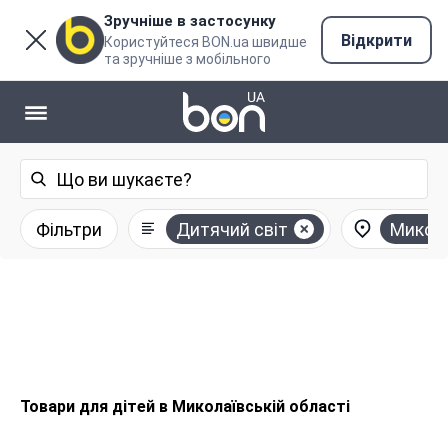
Зручніше в застосунку
Відкрити
Користуйтеся BON.ua швидше
та зручніше з мобільного
Фільтри
Дитячий світ
Микола
Товари для дітей в Миколаївській області