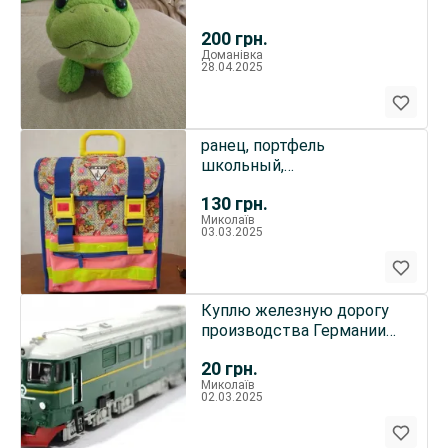
200
грн.
Доманівка
28.04.2025
ранец, портфель
школьный,
производитель: CLASS,
130
грн.
чехия
Миколаїв
03.03.2025
Куплю железную дорогу
производства Германии
времён СССР.
20
грн.
Миколаїв
02.03.2025