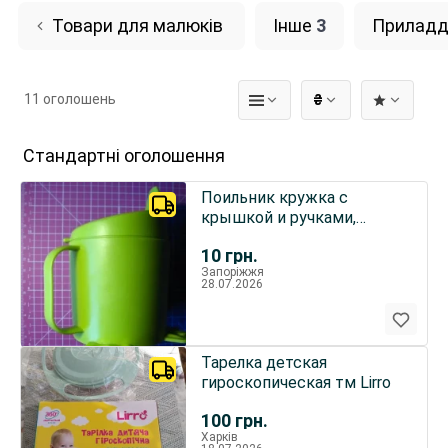
Товари для малюків
Інше
3
Приладд
11 оголошень
₴
Стандартні оголошення
Поильник кружка с
крышкой и ручками,
пластик зеленый, Mata
10
грн.
ІКЕА
Запоріжжя
28.07.2026
Тарелка детская
гироскопическая тм Lirro
100
грн.
Харків