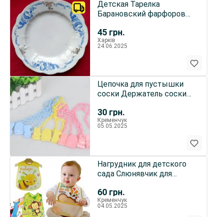
Детская Тарелка
Барановский фарфоровый
завод начало 70 - 90 гг
45
грн.
Харків
24.06.2025
Цепочка для пустышки
соски Держатель соски
Держатель для соски
30
грн.
Кременчук
05.05.2025
Нагрудник для детского
сада Слюнявчик для
кормления с кармашком
60
грн.
Кременчук
04.05.2025