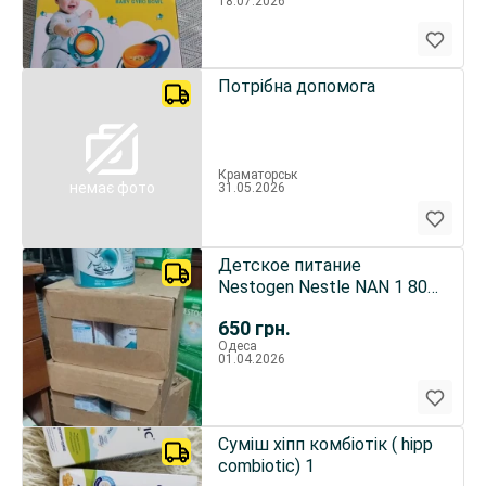
18.07.2026
Потрібна допомога
Краматорськ
немає фото
31.05.2026
Детское питание
Nestogen Nestle NAN 1 800
грамм
650
грн.
Одеса
01.04.2026
Суміш хіпп комбіотік ( hipp
combiotic) 1