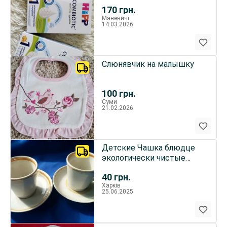
170
грн.
Маневичі
14.03.2026
Слюнявчик на малышку
100
грн.
Суми
21.02.2026
Детские Чашка блюдце
экологически чистые
Городница
40
грн.
Харків
25.06.2025