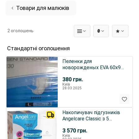
Товари для малюків
2 оголошень
₴
Стандартні оголошення
Пеленки для
новорожденых EVA 60х90
Бесплатно доставка
380
грн.
Укрпочта
Київ
28.03.2025
Накопичувач підгузників
Angelcare Classic з 5
картриджами памперсів
3 570
грн.
Київ