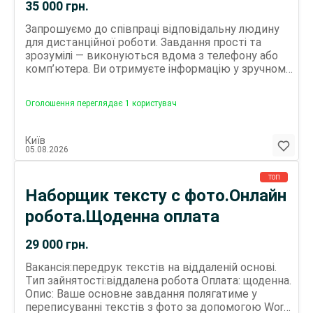
тексту з фото.Вільний-гнучкий
35 000
грн.
графік
Запрошуємо до співпраці відповідальну людину
для дистанційної роботи. Завдання прості та
зрозумілі — виконуються вдома з телефону або
комп’ютера. Ви отримуєте інформацію у зручному
форматі та оформлюєте її у готові файли. Робота
не потребує досвіду — підійде людям будь-якого
Оголошення переглядає 1 користувач
віку. Важливі якості: уважність та
відповідальність. Оплата за результат — від 1500
грн на день (залежить від швидкості виконання).
Київ
Графік роботи — вільний, ви самі обираєте зручний
05.08.2026
час. Для звʼязку - телеграм Нікнейм : lisovkq Liza
ТОП
Наборщик тексту с фото.Онлайн
робота.Щоденна оплата
29 000
грн.
Вакансія:передрук текстів на віддаленій основі.
Тип зайнятості:віддалена робота Оплата: щоденна.
Опис: Ваше основне завдання полягатиме у
переписуванні текстів з фото за допомогою Word.