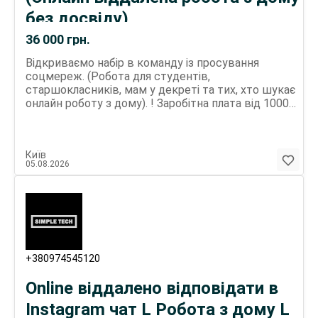
без досвіду)
36 000
грн.
Відкриваємо набір в команду із просування
соцмереж. (Робота для студентів,
старшокласників, мам у декреті та тих, хто шукає
онлайн роботу з дому). ! Заробітна плата від 1000
грн/день. ! Щоденна виплата на Вашу картку.
Обов`язки: - Вести Instagram сторінку за
шаблоном - Відповідати в чаті ВЖЕ зацікавленим
Київ
клієнтам - Надавати консультації про послуги по
05.08.2026
інструкції - Публікувати підготовлений фото/
текстовий контент Вимоги: - Ввічливість та
грамотність - 3-4 години вільного часу протягом
дня - Вміння користуватися Instagram, Telegram,
Viber (базовий рівень) - Наявність смартфона або
ПК або ноутбука - Стабільне інтернет з`єднання
Умови: - Віддалена робота з будь-якого міста -
+380974545120
Щоденні виплати (від 1000 грн/день) - Навчання з
нуля - досвід не потрібен - Гнучкий графік, Ви
Online віддалено відповідати в
обираєте години - Чіткий алгоритм дій і підтримку
! Кількість місць обмежена. ! Пишіть в Tеlеgгam
Instagram чат L Робота з дому L