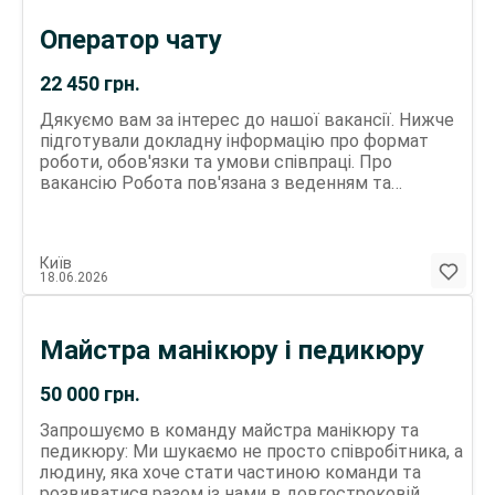
Вимоги: приготування страв за технологічними
Оператор чату
картами заготовки підтримувати порядок на кухні
Що для нас важливо: охайність та
відповідальність любов до своєї справи вміння
22 450
грн.
підтримувати порядок на кухні бажання
Дякуємо вам за інтерес до нашої вакансії. Нижче
розвиватись та працювати в команді досвід
підготували докладну інформацію про формат
роботи від 6 місяців диплом кухаря буде
роботи, обов'язки та умови співпраці. Про
перевагою Пишіть в повідомлення або
вакансію Робота пов'язана з веденням та
телефонуйте для деталей.
розвитком клієнтських облікових записів,
спілкуванням з користувачами та супроводом
поточної активності на платформі. Основне
Київ
завдання співробітника, підтримувати
18.06.2026
комунікацію з користувачами, вести листування,
працювати за внутрішніми інструкціями та
допомагати у досягненні робочих показників. На
Майстра манікюру і педикюру
початковому етапі кожному співробітнику
надаються робочі облікові записи для ведення.
Обов'язки На початку зміни необхідно фіксувати
50 000
грн.
стартові показники у робочій таблиці для
Запрошуємо в команду майстра манікюру та
подальшого обліку результатів. Протягом зміни до
педикюру: Ми шукаємо не просто співробітника, а
ваших завдань буде входити: • публікація
людину, яка хоче стати частиною команди та
контенту згідно з встановленим планом; •
розвиватися разом із нами в довгостроковій