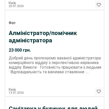
Київ
водопостачання та каналізації, сантехфаянсу
20.07.2026
Вимоги до майбутнього співробітника: Досвід
роботи в монтажі систем водопостачання,
опалення та каналізації. Вік значення не має
Наявність досвіду водіння (кат.В)
Фоп
Алміністратор/помічник
адміністратора
23 000
грн.
Добрий день пропонуємо вакансії адміністратора
комерційного відділу з перспективою керівника
відділу. Вимоги: · Готовність працювати з людьми
· Відповідальність та ввічливе ставлення ·
Виконавчість · Знання ПК на рівні користувача
Посадові обов'язки: · Робота з клієнтами та
співробітниками в офісі · Ведення телефонних
Київ
переговорів (прийом вхідних дзвінків) · Робота та
13.07.2026
взаємодія зі складами · Допомога керівнику в
управлінні персоналом. Умови роботи: · Робота в
офісі · Умови для особистісного, професійного
Санітарка у будинок для людей
зростання · Дружня командна атмосфера ·