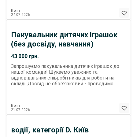
працевлаштування; Матеріальна допомога один
раз на рік у розмірі місячного окладу; Графік
Київ
роботи: доба через три (або за домовленістю);
24.07.2026
Випробувальний термін – 3 місяці. Якщо Вас
зацікавила наша вакансія, телефонуйте: Олексій
Пакувальник дитячих іграшок
(без досвіду, навчання)
43 000
грн.
Запрошуємо пакувальника дитячих іграшок до
нашої команди! Шукаємо уважних та
відповідальних співробітників для роботи на
складі. Досвід не обов'язковий - проводимо
оплачуване навчання. Ми пропонуємо: графік
роботи 4/3, 5/2; оплачуване стажування;
комфортні умови праці; своєчасну виплату
Київ
заробітної плати; підтримку колективу та
21.07.2026
наставника; можливість довгострокової
співпраці. Основні обов'язки: • пакування дитячих
іграшок відповідно до стандартів; • перевірка
водії, категорії D. Київ
комплектності та зовнішнього вигляду товару; •
маркування готової продукції; • підготовка