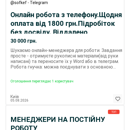
послуги) Харчування та проживання за рахунок
@sofkef - Telegram
роботодавця. Телефонуйте, будь ласка, в робочий
час з 9,00-18.00 за телефоном
Онлайн робота з телефону.Щодня
оплата від 1800 грн.Підробіток
без досвіду. Віддалено
переписувач тексту з фото
30 000
грн.
Шукаємо онлайн-менеджера для роботи. Завдання
просте - отримуєте рукописні матеріали(від руки
написані) та переносите їх у Word або в телеграм.
Робота гнучка: можна поєднувати з основною
зайнятістю або розглядати як підробіток(другу).
Вік не має значення, головне - бажання
Оголошення переглядає 1 користувач
працювати. Очікуємо від вас уважності,
відповідальності та комунікабельності. Оплата
щодня - 1800-2600 грн/день. Ви самі обираєте
Київ
графік і керуєте своїм заробітком. За деталями
05.08.2026
пишіть у телеграм! Нікнейм : sofkef Софія!
ТОП
МЕНЕДЖЕРИ НА ПОСТІЙНУ
РОБОТУ