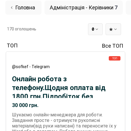
Головна
Адміністрація - Керівники
7
170 оголошень
₴
ТОП
Все ТОП
ТОП
@sofkef - Telegram
Онлайн робота з
телефону.Щодня оплата від
1800 грн.Підробіток без
досвіду. Віддалено
30 000
грн.
переписувач тексту з фото
Шукаємо онлайн-менеджера для роботи.
Завдання просте - отримуєте рукописні
матеріали(від руки написані) та переносите їх у