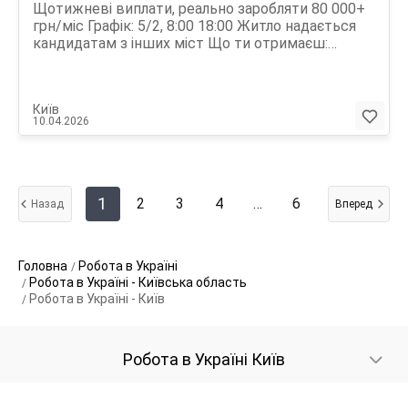
Щотижневі виплати, реально заробляти 80 000+
грн/міс Графік: 5/2, 8:00 18:00 Житло надається
кандидатам з інших міст Що ти отримаєш:
Оплачене навчання та постійна підтримка команди
Дружній колектив та стабільна робота без
штрафів Можливість росту та підвищення доходу
Київ
Бонусна система: приведи друга, отримай 300$
10.04.2026
Основні задачі: Робота в чаті або з дзвінками (на
вибір) Закриття угод та допомога клієнтам
Вимоги: Активність та бажання заробляти Можна
без досвіду, навчимо всьому Хочеш заробляти та
розвиватися? Пиши прямо зараз
1
2
3
4
…
6
Назад
Вперед
Головна
Робота в Україні
Робота в Україні - Київська область
Робота в Україні - Київ
Робота в Україні Київ