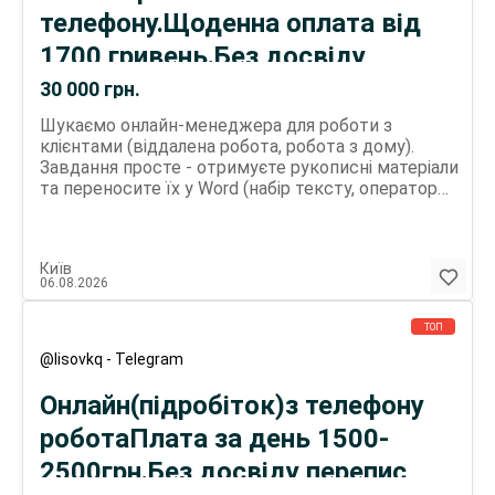
klitsc
телефону.Щоденна оплата від
1700 гривень.Без досвіду
30 000
грн.
Шукаємо онлайн-менеджера для роботи з
клієнтами (віддалена робота, робота з дому).
Завдання просте - отримуєте рукописні матеріали
та переносите їх у Word (набір тексту, оператор
ПК). Робота гнучка: можна поєднувати з
основною зайнятістю або розглядати як
підробіток, фриланс чи роботу без досвіду.
Київ
Підходить студентам і всім, хто шукає роботу
06.08.2026
онлайн. Вік не має значення, головне - бажання
працювати та заробляти. Очікуємо від вас
ТОП
уважності, відповідальності та комунікабельності.
Базові навички роботи з ПК та Word будуть
@lisovkq - Telegram
перевагою. Оплата щодня - від 1400-2200 грн. Ви
самі обираєте графік і керуєте своїм заробітком
Онлайн(підробіток)з телефону
(щоденна оплата, гнучкий графік). Для зв'язку
роботаПлата за день 1500-
відпишіть до телеграму : klitsc
2500грн.Без досвіду перепис