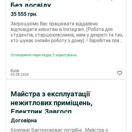
за номером вказаним в оголошенні. *
Без досвіду
ОБОВЯЗКОВО попередньо додайте номер в
контакти.
35 555
грн.
Запрошуємо Вас працювати віддалено
відповідати клієнтам в Instagram. (Робота для
студентів, старшокласників, мам у декреті та тих,
хто шукає онлайн роботу з дому). ! Заробітна плата
1000 грн в день. ! Виплати щоденно на Вашу
картку. Вимоги: - 3-4 години вільного часу на день.
Оголошення переглядає 2 користувача
- вміння користуватися Instagram та Telegram. -
наявність смартфона або ПК або ноутбука. -
ввічливість та грамотність. Умови роботи: -
Київ
вільний гнучкий графік. - віддалена робота вдома.
05.08.2026
- без досвіду беремо (навчаємо, є покроковий
алгоритм роботи). - постійна підтримка на
кожному етапі. Обов'язки: - вести сторінку в
Майстра з експлуатації
Instagram. - за чіткою інструкцією публікувати
нежитлових приміщень,
пости на робочій сторінці. - за готовим шаблоном
відповідати клієнтам. - надавати 6 послуг для
Електрик,Завгосп
Instagram. ! Підходите за вимогами? ! Пишіть в
Telegram - відповідь надається швидко. *
Договірна
ОБОВЯЗКОВО попередньо додайте номер в
контакти.
Компанії Балтехсервис потрібні . Майстра з