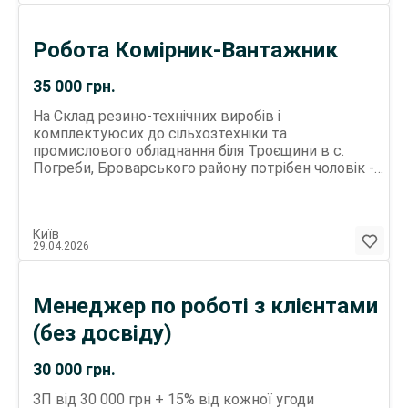
Робота Комірник-Вантажник
35 000
грн.
На Склад резино-технічних виробів і
комплектуюсих до сільхозтехніки та
промислового обладнання біля Троєщини в с.
Погреби, Броварського району потрібен чоловік -
працівник складу. Робота Пн-Птн з 9.00 до 17.00
суб/нед - вихідний Своєчасна ЗП 35 000 грн/міс.,
стажування оплачується.
Київ
29.04.2026
Менеджер по роботі з клієнтами
(без досвіду)
30 000
грн.
ЗП від 30 000 грн + 15% від кожної угоди