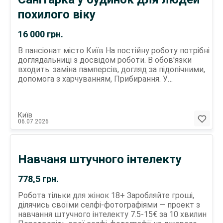
Корпоративний відпочинок (футбол, мафія,
похилого віку
тренінги) .
16 000
грн.
В пансіонат місто Київ На постійну роботу потрібні
доглядальниці з досвідом роботи. В обов'язки
входить: заміна памперсів, догляд за підопічними,
допомога з харчуванням, Прибирання. У
співробітнику хочемо бачити людину чуйну,
охайну, доброзичливу. Графік роботи: Вахта 14/14
або 21/21 або ваш варіант Зп: 14000-16000 за 2
Київ
неділі готівка Для співробітників надаємо
06.07.2026
безкоштовно: проживання, 4-разове харчування,
консультація терапевта. Телефонувати з 9.00-
18.00
Навчаня штучного інтелекту
778,5
грн.
Робота тільки для жінок 18+ Заробляйте гроші,
ділячись своїми селфі-фотографіями — проект з
навчання штучного інтелекту 7.5-15€ за 10 хвилин