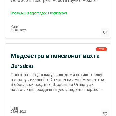
Word або в телеграм. Робота гнучка: можна
поєднувати з основною зайнятістю або
розглядати як підробіток(другу). Вік не має
Оголошення переглядає 1 користувач
значення, головне - бажання працювати.
Очікуємо від вас уважності, відповідальності та
комунікабельності. Оплата щодня - 1800-2600
Київ
грн/день. Ви самі обираєте графік і керуєте
05.08.2026
своїм заробітком. За деталями пишіть у
телеграм! Нікнейм : sofkef Софія!
ТОП
Медсестра в пансионат вахта
Договірна
Пансіонат по догляду за людьми похилого віку
пропонує вакансію : Старша на зміні медсестра
В обов'язки входить: Щоденний Огляд усіх
постояльців, роздача пігулок, надання першої
допомоги, робота з кліентами. У колективі
хочемо бачити співробітника, який має досвід
роботи з людьми похилого віку з деменцією, з
Київ
лежачими. Ви маєте буди чуйною людиною та
05.08.2026
відповідальною . Графік роботи_вахта 14/14