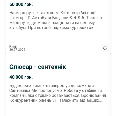
замовлень до відправлення; • підтримання
60 000
грн.
порядку на робочому місці.
На маршрутне таксі по м. Київ потрібні водї
категорії D. Автобуси Богдани Є-4, Є-5. Також є
маршрути, де можна працювати на своєму
автобусі. При потребі надаємо гуртожиток
Київ
20.07.2026
Слюсар - сантехнік
40 000
грн.
Будівельна компанія запрошує до команди
Сантехніка Ми пропонуємо: Робота у стабільній
компанії, яка стрімко розвивається. Бронювання.
Конкурентний рівень ЗП, залежить від ваших
навичок та досвіду. (дохід від 40 тис.грн і вище)
Службовий автомобіль, сучасні інструменти та
матеріали Обов’язки: Монтаж систем