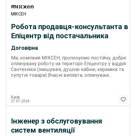
МІКСЕН
Робота продавця-консультанта в
Епіцентр від постачальника
Договірна
Ми, компанія МІКСЕН, пропонуємо постійну, добре
оплачувану роботу на території Епіцентру у відділі
Сантехніки (змішувачі, душові кабіни, кераміка та
супутні товари) Вчасні виплати, оплачувані
відпустки, проводимо навчання та оплачуване
стажування. Запрошуємо усіх бажаючих
розвиватись у сфері продаж та заробляти без
Київ
обмежень: Борщагівка, вул. Кришталева, 6
27.07.2026
Позняки, пр-т Григоренка, 40 вул. Берковецька, 6-
В Чабани, Одеське шосе, 8 вул. Полярна, 20-Д
Кільцева дорога, 1-Б Що необхідно робити на
Інженер з обслуговування
посаді: Консультувати покупців щодо продукції
брендів Mixxen / Emmevi (змішувачі, душові кабіни,
систем вентиляції
кераміка та супутні товари); Допомагати з