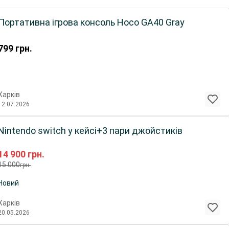
Портативна ігрова консоль Hoco GA40 Gray
799
грн.
Харків
12.07.2026
Nintendo switch у кейсі+3 пари джойстиків
14 900
грн.
15 000
грн.
Новий
Харків
20.05.2026