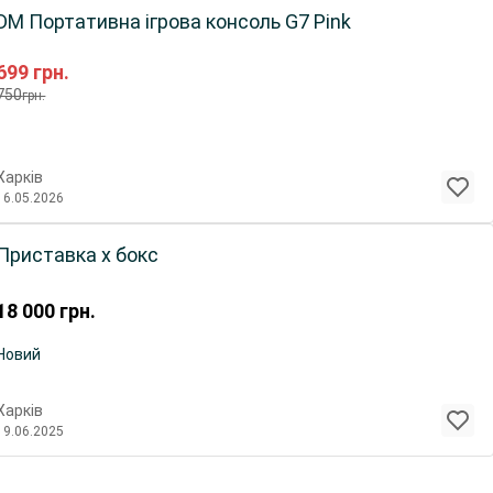
DM Портативна ігрова консоль G7 Pink
699
грн.
750
грн.
Харків
16.05.2026
Приставка x бокс
18 000
грн.
Новий
Харків
19.06.2025