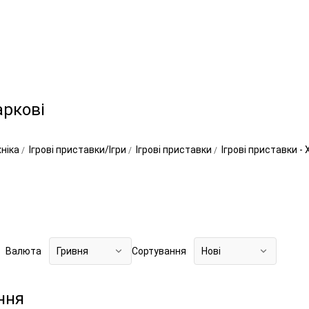
аркові
хніка
Ігрові приставки/Ігри
Ігрові приставки
Ігрові приставки -
Валюта
Гривня
Сортування
Нові
ння