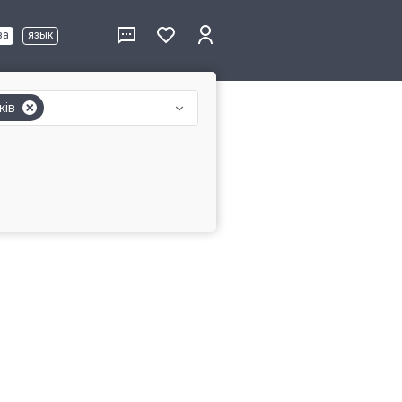
ва
язык
ків