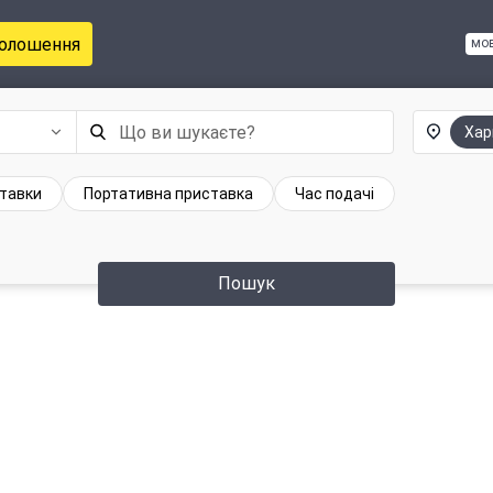
голошення
мо
Хар
тавки
Портативна приставка
Час подачі
Пошук