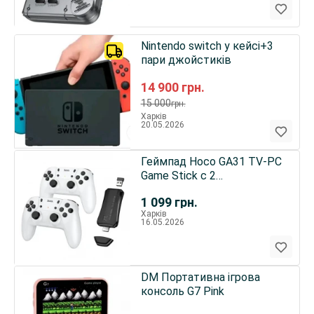
Nintendo switch у кейсі+3
пари джойстиків
14 900
грн.
15 000
грн.
Харків
20.05.2026
Геймпад Hoco GA31 TV-PC
Game Stick с 2
бездротових джойстика
1 099
грн.
та 20000 ігор
Харків
16.05.2026
DM Портативна ігрова
консоль G7 Pink