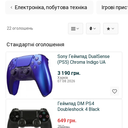
Електроніка, побутова техніка
Ігрові при
22 оголошень
₴
Стандартні оголошення
Sony Геймпад DualSense
(PS5) Chroma Indigo UA
3 190
грн.
Харків
07.08.2026
Геймпад DM PS4
Doubleshock 4 Black
649
грн.
750
грн.