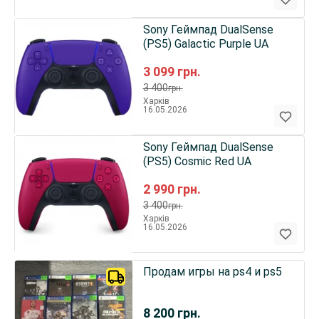
Sony Геймпад DualSense
(PS5) Galactic Purple UA
3 099
грн.
3 400
грн.
Харків
16.05.2026
Sony Геймпад DualSense
(PS5) Cosmic Red UA
2 990
грн.
3 400
грн.
Харків
16.05.2026
Продам игры на ps4 и ps5
8 200
грн.