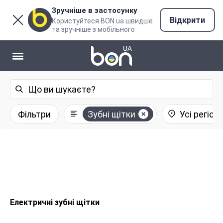
Зручніше в застосунку
Відкрити
Користуйтеся BON.ua швидше
та зручніше з мобільного
Фільтри
Зубні щітки
Усі регіон
Електричні зубні щітки