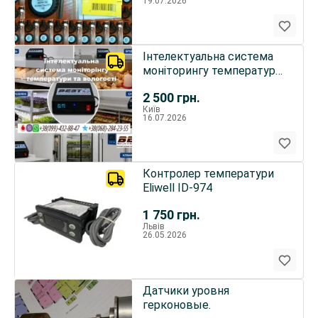
19.07.2026
Інтелектуальна система
моніторингу температури
та вологості Incubators
2 500
грн.
Best — ESP32
Київ
16.07.2026
Контролер температури
Eliwell ID-974
1 750
грн.
Львів
26.05.2026
Датчики уровня
герконовые.