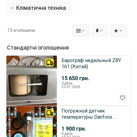
Кліматична техніка
13 оголошень
₴
Стандартні оголошення
Барограф недельный ZBY
161 (Китай)
15 650
грн.
Одеса
23.07.2026
Погружной датчик
температуры Danfoss
ESMU-100.Pt1000
1 900
грн.
Одеса