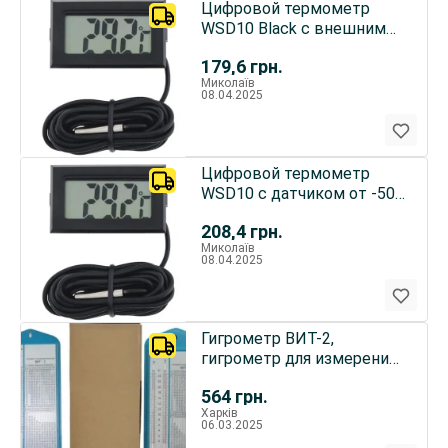
Цифровой термометр
WSD10 Black с внешним
датчиком от -50 'С до +70
179,6
грн.
'С.
Миколаїв
08.04.2025
Цифровой термометр
WSD10 с датчиком от -50
до 70 'С
208,4
грн.
Миколаїв
08.04.2025
Гигрометр ВИТ-2,
гигрометр для измерения
влажности ВИТ-1
564
грн.
Харків
06.03.2025