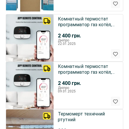
Комнатный термостат
программатор газ котёл,
эл.котёл wi-fi
2 400
грн.
Дніпро
22.01.2025
Комнатный термостат
программатор газ котёл,
эл.котёл wi-fi
2 400
грн.
Дніпро
09.01.2025
Термомерт технічний
ртутний