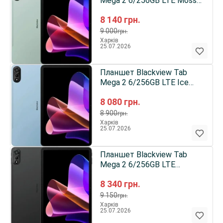
Mega 2 6/256GB LTE Moss
Green (+ комплект мишка і
8 140
грн.
клавіатура) EU
9 000
грн.
Харків
25.07.2026
Планшет Blackview Tab
Mega 2 6/256GB LTE Ice
Blue (+ комплект мишка і
8 080
грн.
клавіатура) EU
8 900
грн.
Харків
25.07.2026
Планшет Blackview Tab
Mega 2 6/256GB LTE
Celestial Grey (+ комплект
8 340
грн.
мишка і клавіатура) EU
9 150
грн.
Харків
25.07.2026