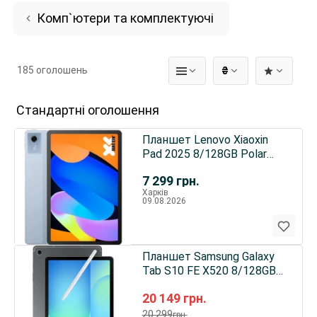
Комп`ютери та комплектуючі
185 оголошень
₴
Стандартні оголошення
Планшет Lenovo Xiaoxin
Pad 2025 8/128GB Polar
Blue (ZAFT0001CN) CN
7 299
грн.
Харків
09.08.2026
Планшет Samsung Galaxy
Tab S10 FE X520 8/128GB
Wi-Fi Grey (SM-
20 149
грн.
X520NZAREUC) UA
20 299
грн.