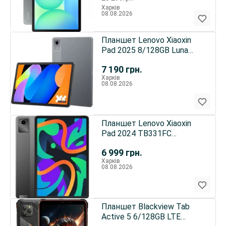
Харків
08.08.2026
Планшет Lenovo Xiaoxin
Pad 2025 8/128GB Luna
Gray (ZAFT0005CN) CN
7 190
грн.
Харків
08.08.2026
Планшет Lenovo Xiaoxin
Pad 2024 TB331FC
8/128GB Luna Grey
6 999
грн.
(ZAD70001CN)
Харків
08.08.2026
Планшет Blackview Tab
Active 5 6/128GB LTE