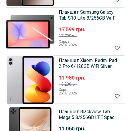
Планшет Samsung Galaxy
Tab S10 Lite 8/256GB Wi-Fi
Gray (SM-X400NZAPEUC)
17 599
грн.
UA
17 799
грн.
Харків
26.07.2026
Планшет Xiaomi Redmi Pad
2 Pro 6/128GB WiFi Silver
Global (VHU6250EU) UA
11 980
грн.
13 200
грн.
Харків
25.07.2026
Планшет Blackview Tab
Mega 5 8/256GB LTE Space
Grey EU
11 060
грн.