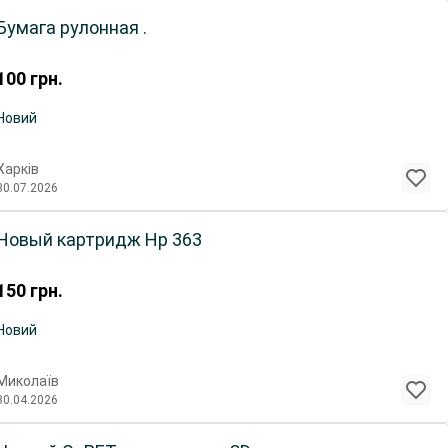
Бумага рулонная .
100
грн.
Новий
Харків
30.07.2026
Новый картридж Hp 363
150
грн.
Новий
Миколаїв
30.04.2026