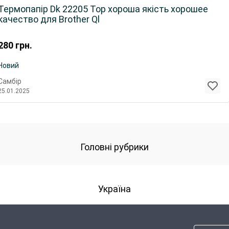
Термопапір Dk 22205 Top хороша якість хорошее
качество для Brother Ql
280
грн.
Новий
Самбір
25.01.2025
Головні рубрики
Україна