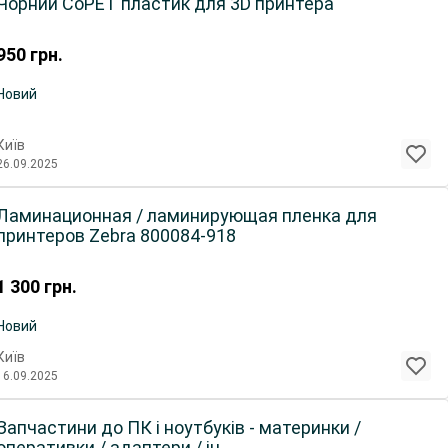
Чорний CoPET пластик для 3D принтера
950
грн.
Новий
Київ
26.09.2025
Ламинационная / ламинирующая пленка для
принтеров Zebra 800084-918
1 300
грн.
Новий
Київ
16.09.2025
Запчастини до ПК і ноутбуків - материнки /
оперативки / адаптери / ін.