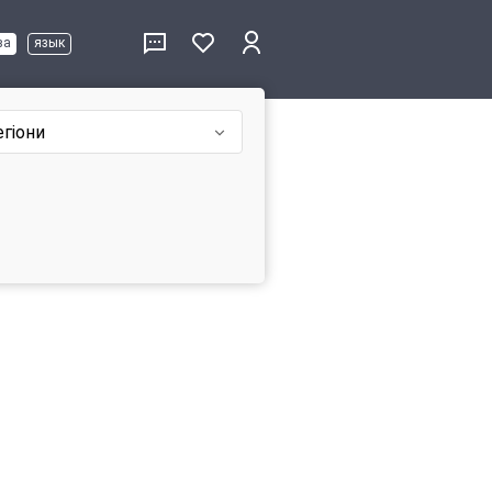
ва
язык
егіони