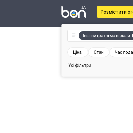
Розмістити о
Інші витратні матеріали
Ціна
Стан
Час пода
Усі фільтри