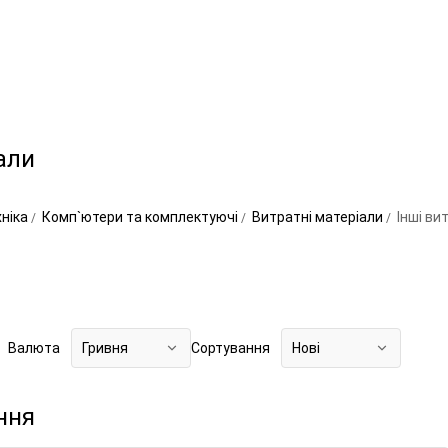
али
хніка
Комп`ютери та комплектуючі
Витратні матеріали
Інші ви
Валюта
Гривня
Сортування
Нові
ння