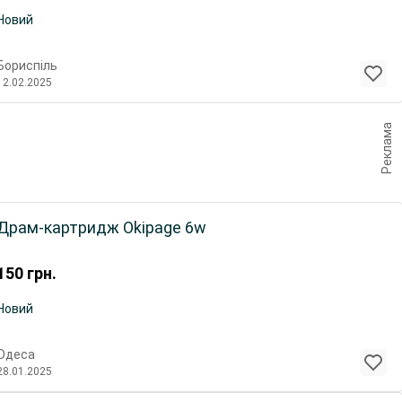
Новий
Бориспіль
12.02.2025
Реклама
Драм-картридж Okipage 6w
150
грн.
Новий
Одеса
28.01.2025