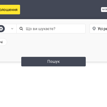
голошення
мо
Усі р
чі
Пошук