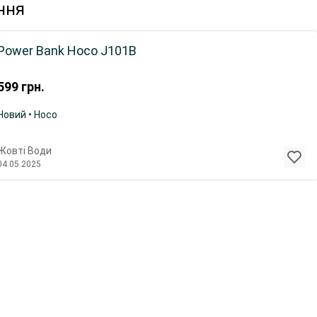
ння
Power Bank Hoco J101B
599
грн.
Новий • Hoco
Жовті Води
04.05.2025