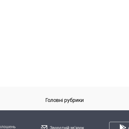
Головні рубрики
голошень
Зворотній зв'язок