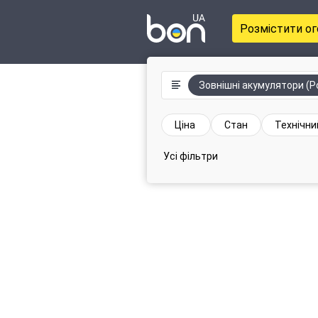
Розмістити о
Зовнішні акумулятори (P
Ціна
Стан
Технічни
Усі фільтри