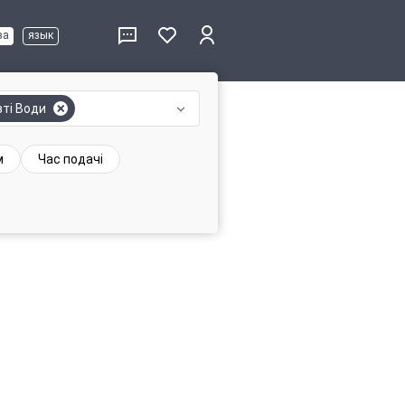
ва
язык
ті Води
м
Час подачі