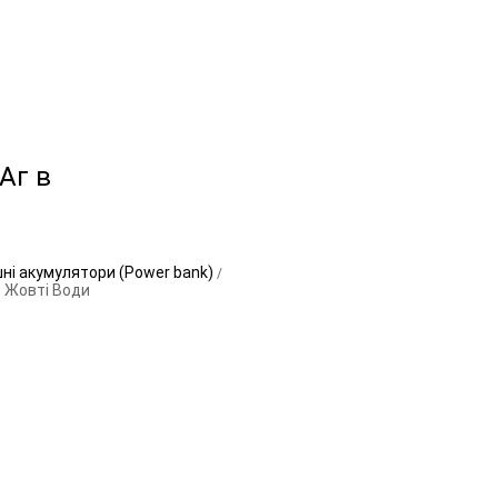
Аг в
ні акумулятори (Power bank)
- Жовті Води