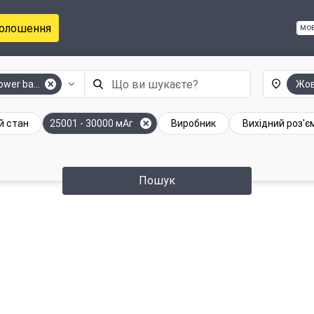
голошення
мо
ower bank)
Жов
й стан
25001 - 30000 мАг
Виробник
Вихідний роз'є
Пошук