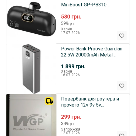
MiniBoost GP-PB310
5000mAh 20W Black
580
грн.
599
грн.
Харків
17.07.2026
Power Bank Proove Guardian
22.5W 20000mAh Metal
Gray (PBG222210004)
1 899
грн.
Харків
16.07.2026
Повербанк для роутера и
прочего 12v 9v 5v
Wonderful Green Power Mini
299
грн.
Dc Ups 10400mah
349
грн.
Запоріжжя
12.07.2026