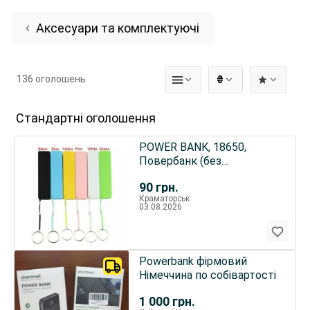
Аксесуари та комплектуючі
136 оголошень
₴
Стандартні оголошення
POWER BANK, 18650,
Повербанк (без
аккумуляторов) 1-6 шт
90
грн.
аккумуляторов
Краматорськ
03.08.2026
Powerbank фірмовий
Німеччина по собівартості
1 000
грн.