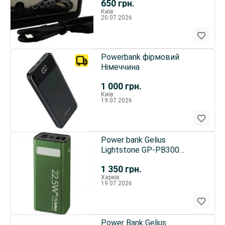
650
грн.
Київ
20.07.2026
Powerbank фірмовий
Німеччина
1 000
грн.
Київ
19.07.2026
Power bank Gelius
Lightstone GP-PB300
30000mAh 22.5W QC+PD
1 350
грн.
Green
Харків
19.07.2026
Power Bank Gelius