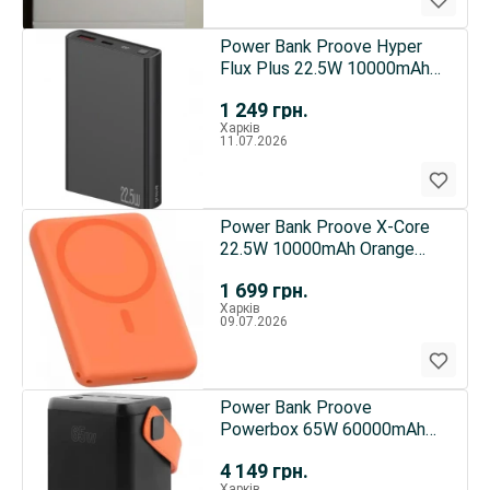
Power Bank Proove Hyper
Flux Plus 22.5W 10000mAh
Black (PBF122120001)
1 249
грн.
Харків
11.07.2026
Power Bank Proove X-Core
22.5W 10000mAh Orange
(PNXC22010018)
1 699
грн.
Харків
09.07.2026
Power Bank Proove
Powerbox 65W 60000mAh
Black (PBPB65412201)
4 149
грн.
Харків