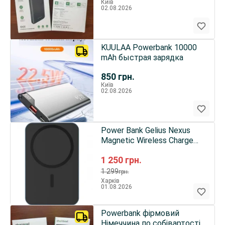
Київ
02.08.2026
KUULAA Powerbank 10000
mAh быстрая зарядка
850
грн.
Київ
02.08.2026
Power Bank Gelius Nexus
Magnetic Wireless Charge
GP-PBW100i 15W 5 000mAh
1 250
грн.
Dark Blue
1 299
грн.
Харків
01.08.2026
Powerbank фірмовий
Німеччина по собівартості