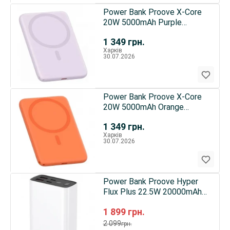
Power Bank Proove X-Core
20W 5000mAh Purple
(PNXC20010009)
1 349
грн.
Харків
30.07.2026
Power Bank Proove X-Core
20W 5000mAh Orange
(PNXC20010018)
1 349
грн.
Харків
30.07.2026
Power Bank Proove Hyper
Flux Plus 22.5W 20000mAh
White (PBF222120002)
1 899
грн.
2 099
грн.