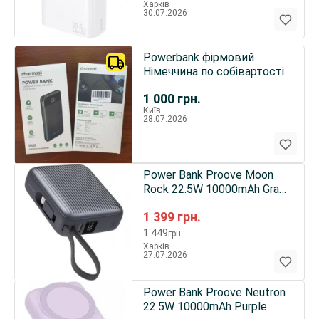
Харків
30.07.2026
Powerbank фірмовий
Німеччина по собівартості
1 000
грн.
Київ
28.07.2026
Power Bank Proove Moon
Rock 22.5W 10000mAh Gray
(PBM122012105)
1 399
грн.
1 449
грн.
Харків
27.07.2026
Power Bank Proove Neutron
22.5W 10000mAh Purple