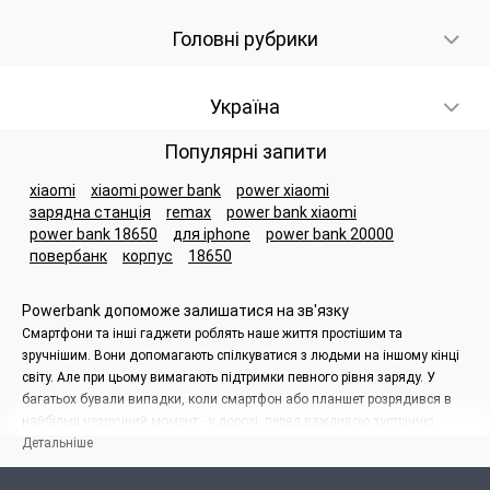
Головні рубрики
Україна
Популярні запити
xiaomi
xiaomi power bank
power xiaomi
зарядна станція
remax
power bank xiaomi
power bank 18650
для iphone
power bank 20000
повербанк
корпус
18650
Powerbank допоможе залишатися на зв'язку
Смартфони та інші гаджети роблять наше життя простішим та
зручнішим. Вони допомагають спілкуватися з людьми на іншому кінці
світу. Але при цьому вимагають підтримки певного рівня заряду. У
багатьох бували випадки, коли смартфон або планшет розрядився в
найбільш незручний момент - у дорозі, перед важливою зустріччю,
посеред незнайомого міста. Уникнути подібних неприємностей
Детальніше
допоможе повербанк.