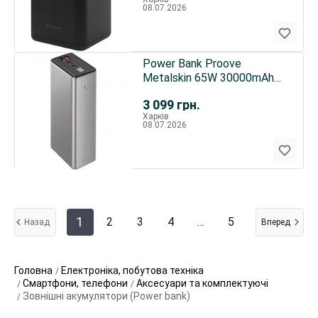
08.07.2026
Power Bank Proove
Metalskin 65W 30000mAh
Gray (PBM365210004)
3 099
грн.
Харків
08.07.2026
1
2
3
4
…
5
Назад
Вперед
Головна
Електроніка, побутова техніка
Смартфони, телефони
Аксесуари та комплектуючі
Зовнішні акумулятори (Power bank)