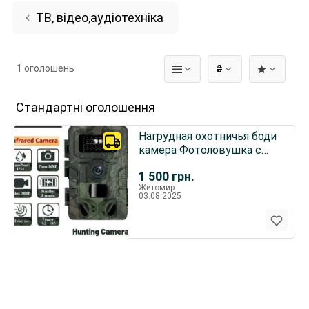
ТВ, відео,аудіотехніка
1 оголошень
₴
Стандартні оголошення
Нагрудная охотничья боди
камера Фотоловушка с
экраном и ночным
1 500
грн.
виденье
Житомир
03.08.2025