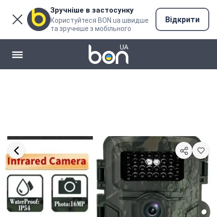
Зручніше в застосунку
Відкрити
Користуйтеся BON.ua швидше
та зручніше з мобільного