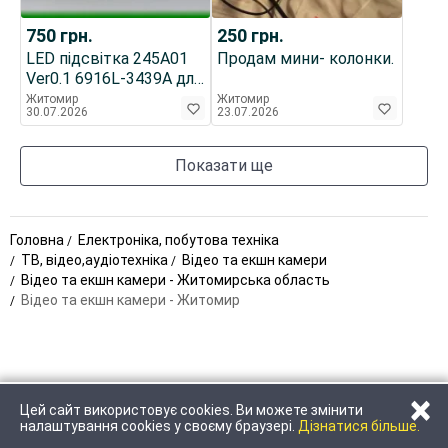
750
грн.
250
грн.
LED підсвітка 245A01
Продам мини- колонки.
Ver0.1 6916L-3439A для
монітора Dell S2522HG
Житомир
Житомир
30.07.2026
23.07.2026
Показати ще
Головна
Електроніка, побутова техніка
ТВ, відео,аудіотехніка
Відео та екшн камери
Відео та екшн камери - Житомирська область
Відео та екшн камери - Житомир
×
Цей сайт використовує cookies. Ви можете змінити
ЗАТЕЛЕФОНУВАТИ
НАПИСАТИ
налаштування cookies у своєму браузері.
Дізнатися більше.