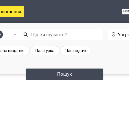
голошення
мо
Усі р
ова видання
Палітурка
Час подачі
Пошук