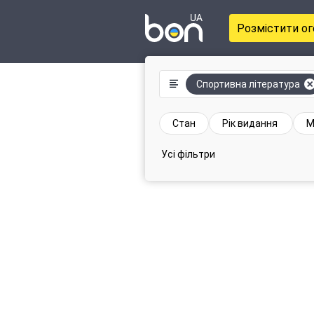
Розмістити о
Спортивна література
Стан
Рік видання
М
Усі фільтри