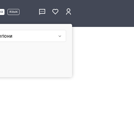
ва
язык
егіони