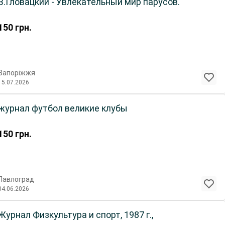
В.Гловацкий - Увлекательный мир парусов.
150
грн.
Запоріжжя
15.07.2026
журнал футбол великие клубы
150
грн.
Павлоград
04.06.2026
Журнал Физкультура и спорт, 1987 г.,