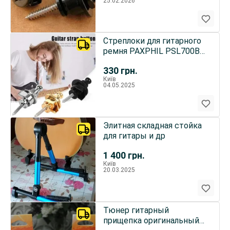
25.02.2026
Стреплоки для гитарного
ремня PAXPHIL PSL700B
STRAP SECURITY LOCKS
330
грн.
Київ
04.05.2025
Элитная складная стойка
для гитары и др
1 400
грн.
Київ
20.03.2025
Тюнер гитарный
прищепка оригинальный