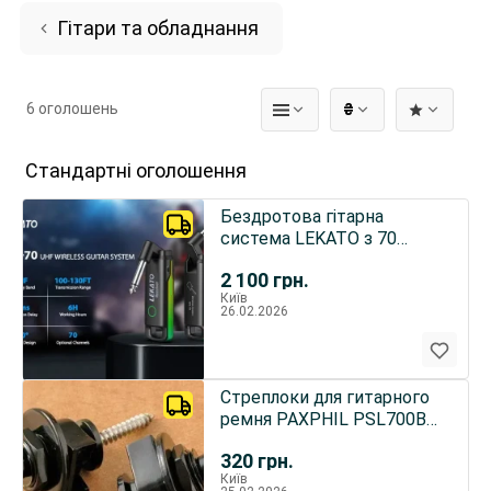
Гітари та обладнання
6 оголошень
₴
Стандартні оголошення
Бездротова гітарна
система LEKATO з 70
каналами WS-70
2 100
грн.
Київ
26.02.2026
Стреплоки для гитарного
ремня PAXPHIL PSL700B
STRAP SECURITY LOCKS
320
грн.
Київ