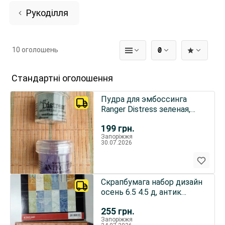
Рукоділля
10 оголошень
₴
Стандартні оголошення
Пудра для эмбоссинга
Ranger Distress зеленая,
Antiquities сиреневая
199
грн.
Запоріжжя
30.07.2026
Скрапбумага набор дизайн
осень 6.5 4.5 д, антик
7джипсис 6 д, сша торг
255
грн.
Запоріжжя