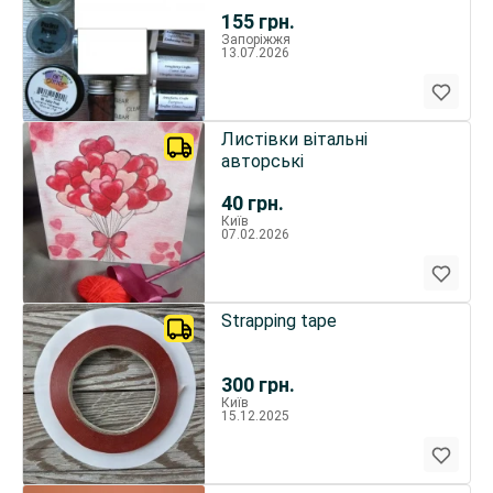
глиттер, шиммер, сатин
155
грн.
Запоріжжя
13.07.2026
Листівки вітальні
авторські
40
грн.
Київ
07.02.2026
Strapping tape
300
грн.
Київ
15.12.2025