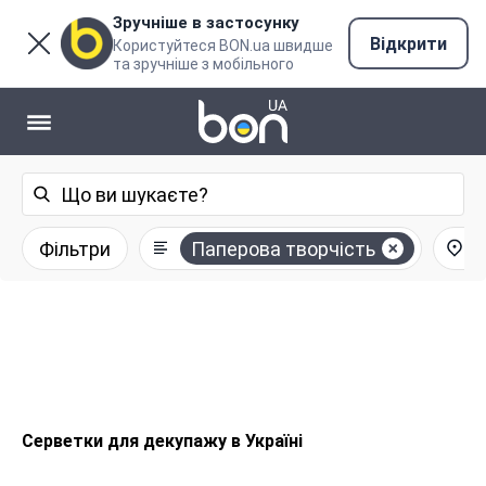
Зручніше в застосунку
Відкрити
Користуйтеся BON.ua швидше
та зручніше з мобільного
Фільтри
Паперова творчість
У
Серветки для декупажу в Україні