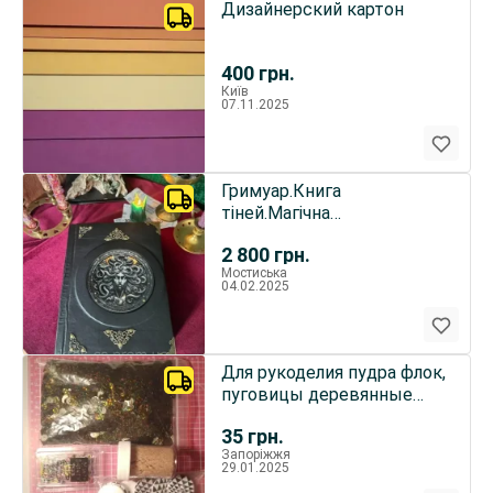
Дизайнерский картон
400
грн.
Київ
07.11.2025
Гримуар.Книга
тіней.Магічна
книга.Горгона.Подарунок
2 800
грн.
Езотерика.Магія
Мостиська
04.02.2025
Для рукоделия пудра флок,
пуговицы деревянные
крашеные, геммы лебеди
35
грн.
Запоріжжя
29.01.2025