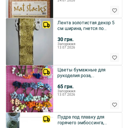
24.07.2026
Лента золотистая декор 5
см ширина, гнется по
краям, для сувениров
30
грн.
Запоріжжя
13.07.2026
Цветы бумажные для
рукоделия роза,
хризантема, 4 и 5 мм
65
грн.
мелкие
Запоріжжя
13.07.2026
Пудра под плавку для
горячего эмбоссинга,