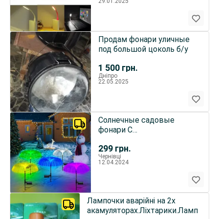
29.01.2025
Продам фонари уличные
под большой цоколь б/у
1 500
грн.
Дніпро
22.05.2025
Солнечные садовые
фонари С
оптоволоконными
299
грн.
световодами на
Чернівці
солнечной
12.04.2024
Лампочки аварійні на 2х
акамуляторах.Ліхтарики.Лампи.Ла