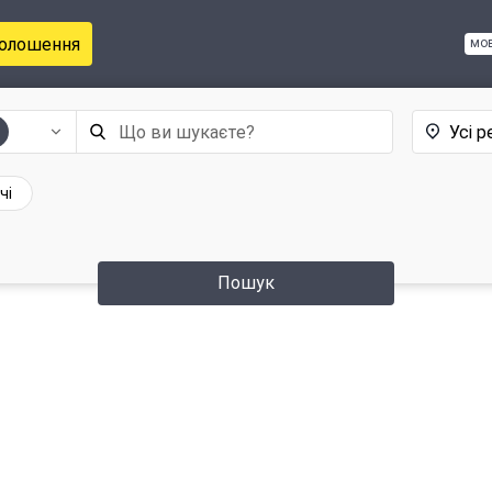
голошення
мо
Усі р
чі
Пошук