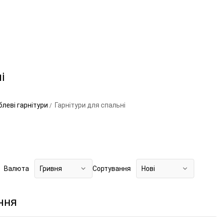
і
леві гарнітури
Гарнітури для спальні
Валюта
Гривня
Сортування
Нові
ння