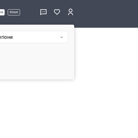
ва
язык
егіони