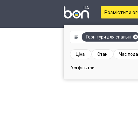
Розмістити о
Гарнітури для спальні
Ціна
Стан
Час пода
Усі фільтри