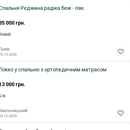
Спальня Реджина радіка беж - лак.
35 000
грн.
Новий
Львів
25.12.2025
Ліжко у спальню з ортопедичним матрасом
13 000
грн.
Б/в
Хмельницький
20.12.2025