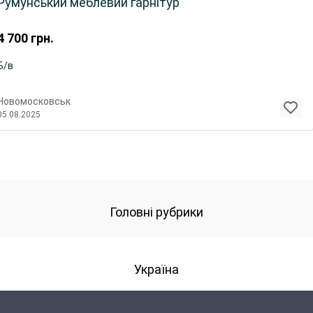
Румунський меблевий гарнітур
4 700
грн.
Б/в
Новомосковськ
05.08.2025
Головні рубрики
Україна