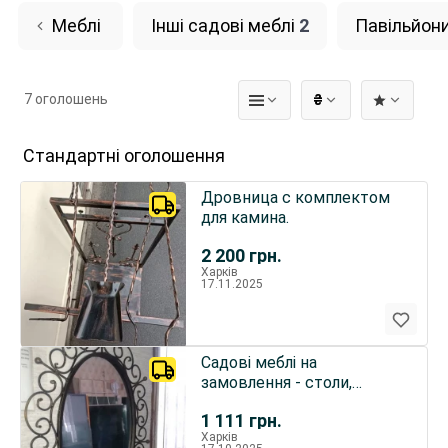
Меблі
Інші садові меблі
2
Павільйон
7 оголошень
₴
Стандартні оголошення
Дровница с комплектом
для камина.
2 200
грн.
Харків
17.11.2025
Садові меблі на
замовлення - столи,
стільці, лавки, ліхтарі,
1 111
грн.
гойдалки
Харків